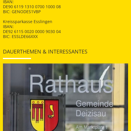
IBAN:
DE90 6119 1310 0700 1000 08
BIC: GENODES1VBP
Kreissparkasse Esslingen
IBAN:
DE92 6115 0020 0000 9030 04
BIC: ESSLDE66XXX
DAUERTHEMEN & INTERESSANTES