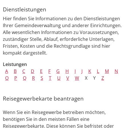
Dienstleistungen
Hier finden Sie Informationen zu den Dienstleistungen
Ihrer Gemeindeverwaltung und anderer Einrichtungen.
Alle wesentlichen Informationen zu Voraussetzungen,
zuständiger Stelle, Ablauf, erforderliche Unterlagen,
Fristen, Kosten und die Rechtsgrundlage sind hier
kompakt dargestellt.
Leistungen
A
B
C
D
E
F
G
H
I
J
K
L
M
N
O
P
Q
R
S
T
U
V
W
X
Y
Z
Reisegewerbekarte beantragen
Wenn Sie ein Reisegewerbe betreiben möchten,
benötigen Sie in den meisten Fällen eine
Reisegewerbekarte. Diese können Sie befristet oder