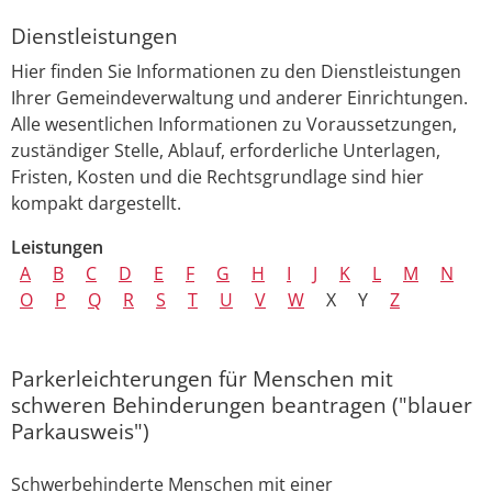
Dienstleistungen
Hier finden Sie Informationen zu den Dienstleistungen
Ihrer Gemeindeverwaltung und anderer Einrichtungen.
Alle wesentlichen Informationen zu Voraussetzungen,
zuständiger Stelle, Ablauf, erforderliche Unterlagen,
Fristen, Kosten und die Rechtsgrundlage sind hier
kompakt dargestellt.
Leistungen
A
B
C
D
E
F
G
H
I
J
K
L
M
N
O
P
Q
R
S
T
U
V
W
X
Y
Z
Parkerleichterungen für Menschen mit
schweren Behinderungen beantragen ("blauer
Parkausweis")
Schwerbehinderte Menschen mit einer