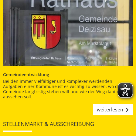
Gemeindeentwicklung
Bei den immer vielfältiger und komplexer werdenden
Aufgaben einer Kommune ist es wichtig zu wissen, wo die
Gemeinde langfristig stehen will und wie der Weg dahin
aussehen soll.
weiterlesen
STELLENMARKT & AUSSCHREIBUNG