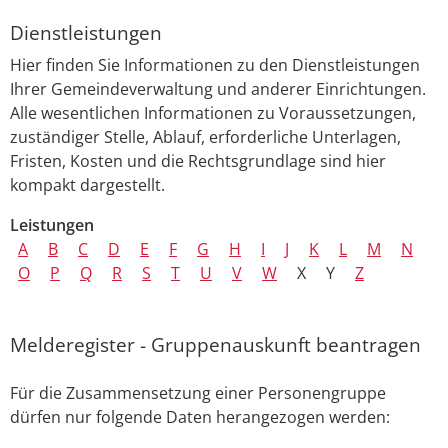
Dienstleistungen
Hier finden Sie Informationen zu den Dienstleistungen
Ihrer Gemeindeverwaltung und anderer Einrichtungen.
Alle wesentlichen Informationen zu Voraussetzungen,
zuständiger Stelle, Ablauf, erforderliche Unterlagen,
Fristen, Kosten und die Rechtsgrundlage sind hier
kompakt dargestellt.
Leistungen
A
B
C
D
E
F
G
H
I
J
K
L
M
N
O
P
Q
R
S
T
U
V
W
X
Y
Z
Melderegister - Gruppenauskunft beantragen
Für die Zusammensetzung einer Personengruppe
dürfen nur folgende Daten herangezogen werden: