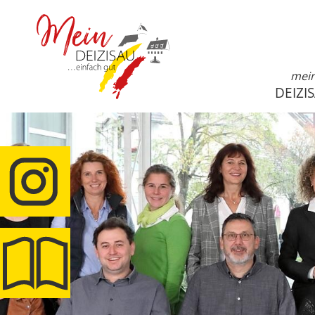
mei
DEIZI