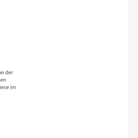
ei der
len
iese im