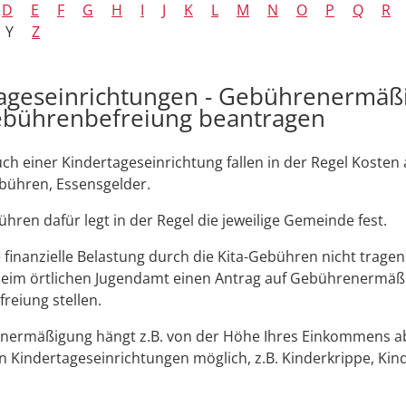
D
E
F
G
H
I
J
K
L
M
N
O
P
Q
R
Y
Z
ageseinrichtungen - Gebührenermäß
ebührenbefreiung beantragen
ch einer Kindertageseinrichtung fallen in der Regel Kosten 
ühren, Essensgelder.
ühren dafür legt in der Regel die jeweilige Gemeinde fest.
 finanzielle Belastung durch die Kita-Gebühren nicht trage
beim örtlichen Jugendamt einen Antrag auf Gebührenermäß
eiung stellen.
ermäßigung hängt z.B. von der Höhe Ihres Einkommens ab. 
on Kindertageseinrichtungen möglich, z.B. Kinderkrippe, Kin