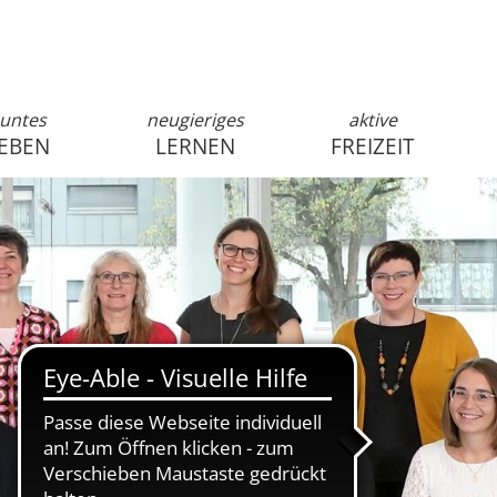
untes
neugieriges
aktive
EBEN
LERNEN
FREIZEIT
anmelden