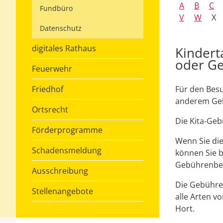
A
B
C
Fundbüro
V
W
X
Datenschutz
digitales Rathaus
Kindert
oder G
Feuerwehr
Friedhof
Für den Besu
anderem Geb
Ortsrecht
Die Kita-Geb
Förderprogramme
Wenn Sie die
Schadensmeldung
können Sie 
Gebührenbefr
Ausschreibung
Die Gebühren
Stellenangebote
alle Arten v
Hort.