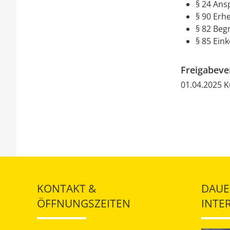
§ 24 Ans
§ 90 Erh
§ 82 Beg
§ 85 Ei
Freigabev
01.04.2025 
KONTAKT &
DAUE
ÖFFNUNGSZEITEN
INTE