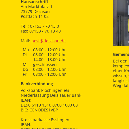
Hausanschrift
Am Marktplatz 1
73779 Deizisau
Postfach 11 02
Tel.: 07153 - 70 13 0
Fax: 07153 - 70 13 40
Mail:
post@deizisau.de
Mo
08:00 - 12:00 Uhr
Gemeind
Di
08:00 - 12:00 Uhr
14:00 - 18:00 Uhr
Bei den 
Mi
geschlossen
komplex
Do
08:00 - 12.00 Uhr
einer K
Fr
08:00 - 12:00 Uhr
wissen,
langfris
Bankverbindung
Weg dah
Volksbank Plochingen eG -
Niederlassung Deizisauer Bank
IBAN:
DE90 6119 1310 0700 1000 08
BIC: GENODES1VBP
Kreissparkasse Esslingen
IBAN: