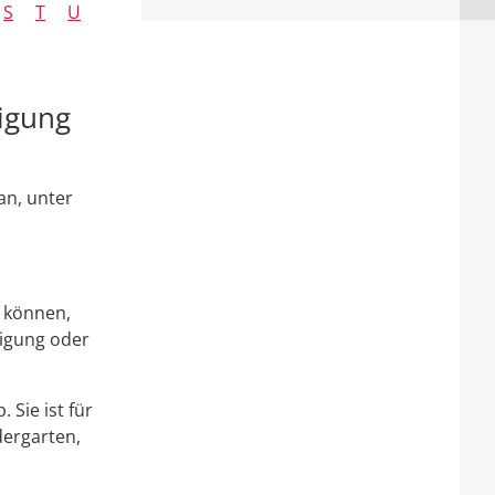
S
T
U
igung
an, unter
n können,
igung oder
Sie ist für
dergarten,