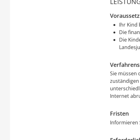
LEISTUNG
Vorausset
Ihr Kind
Die fina
Die Kind
Landesj
Verfahrens
Sie müssen 
zuständigen 
unterschiedl
Internet abr
Fristen
Informieren 