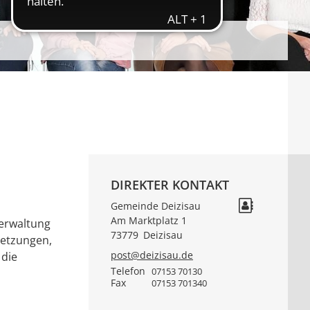
DIREKTER KONTAKT
Gemeinde Deizisau
Am Marktplatz 1
verwaltung
73779
Deizisau
setzungen,
post@deizisau.de
 die
Telefon
07153 70130
Fax
07153 701340