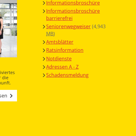
Informationsbroschüre
Informationsbroschüre
barrierefrei
Seniorenwegweiser
(4,943
MB
)
Amtsblätter
Ratsinformation
Notdienste
Adressen A - Z
viertes
Schadensmeldung
 die
unft.
esen