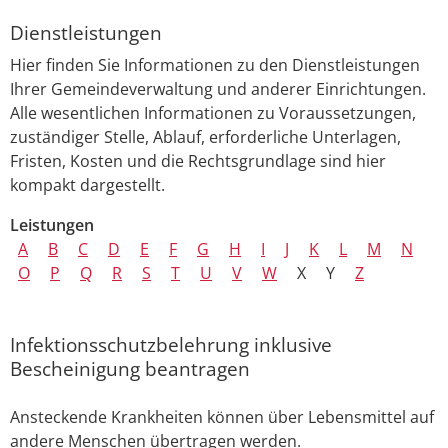
Dienstleistungen
Hier finden Sie Informationen zu den Dienstleistungen
Ihrer Gemeindeverwaltung und anderer Einrichtungen.
Alle wesentlichen Informationen zu Voraussetzungen,
zuständiger Stelle, Ablauf, erforderliche Unterlagen,
Fristen, Kosten und die Rechtsgrundlage sind hier
kompakt dargestellt.
Leistungen
A
B
C
D
E
F
G
H
I
J
K
L
M
N
O
P
Q
R
S
T
U
V
W
X
Y
Z
Infektionsschutzbelehrung inklusive
Bescheinigung beantragen
Ansteckende Krankheiten können über Lebensmittel auf
andere Menschen übertragen werden.