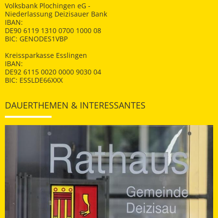
Volksbank Plochingen eG -
Niederlassung Deizisauer Bank
IBAN:
DE90 6119 1310 0700 1000 08
BIC: GENODES1VBP
Kreissparkasse Esslingen
IBAN:
DE92 6115 0020 0000 9030 04
BIC: ESSLDE66XXX
DAUERTHEMEN & INTERESSANTES