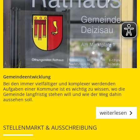
Gemeindeentwicklung
Bei den immer vielfältiger und komplexer werdenden
Aufgaben einer Kommune ist es wichtig zu wissen, wo die
Gemeinde langfristig stehen will und wie der Weg dahin
aussehen soll.
weiterlesen
STELLENMARKT & AUSSCHREIBUNG