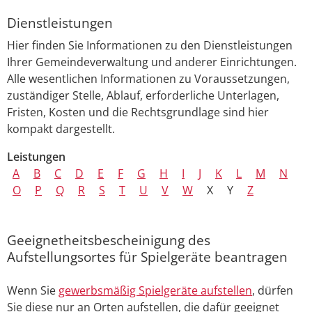
Dienstleistungen
Hier finden Sie Informationen zu den Dienstleistungen
Ihrer Gemeindeverwaltung und anderer Einrichtungen.
Alle wesentlichen Informationen zu Voraussetzungen,
zuständiger Stelle, Ablauf, erforderliche Unterlagen,
Fristen, Kosten und die Rechtsgrundlage sind hier
kompakt dargestellt.
Leistungen
A
B
C
D
E
F
G
H
I
J
K
L
M
N
O
P
Q
R
S
T
U
V
W
X
Y
Z
Geeignetheitsbescheinigung des
Aufstellungsortes für Spielgeräte beantragen
Wenn Sie
gewerbsmäßig Spielgeräte aufstellen
, dürfen
Sie diese nur an Orten aufstellen, die dafür geeignet