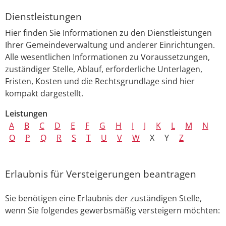
Dienstleistungen
Hier finden Sie Informationen zu den Dienstleistungen
Ihrer Gemeindeverwaltung und anderer Einrichtungen.
Alle wesentlichen Informationen zu Voraussetzungen,
zuständiger Stelle, Ablauf, erforderliche Unterlagen,
Fristen, Kosten und die Rechtsgrundlage sind hier
kompakt dargestellt.
Leistungen
A
B
C
D
E
F
G
H
I
J
K
L
M
N
O
P
Q
R
S
T
U
V
W
X
Y
Z
Erlaubnis für Versteigerungen beantragen
Sie benötigen eine Erlaubnis der zuständigen Stelle,
wenn Sie folgendes gewerbsmäßig versteigern möchten: