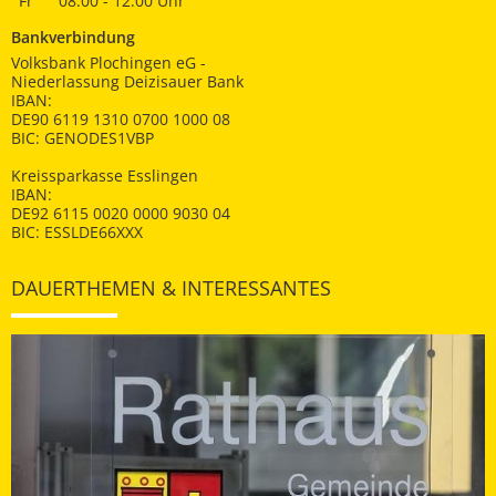
Fr
08:00 - 12:00 Uhr
Bankverbindung
Volksbank Plochingen eG -
Niederlassung Deizisauer Bank
IBAN:
DE90 6119 1310 0700 1000 08
BIC: GENODES1VBP
Kreissparkasse Esslingen
IBAN:
DE92 6115 0020 0000 9030 04
BIC: ESSLDE66XXX
DAUERTHEMEN & INTERESSANTES