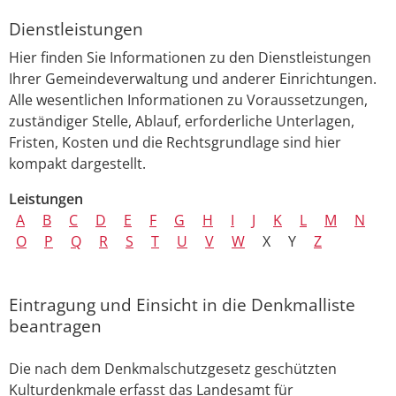
Dienstleistungen
Hier finden Sie Informationen zu den Dienstleistungen
Ihrer Gemeindeverwaltung und anderer Einrichtungen.
Alle wesentlichen Informationen zu Voraussetzungen,
zuständiger Stelle, Ablauf, erforderliche Unterlagen,
Fristen, Kosten und die Rechtsgrundlage sind hier
kompakt dargestellt.
Leistungen
A
B
C
D
E
F
G
H
I
J
K
L
M
N
O
P
Q
R
S
T
U
V
W
X
Y
Z
Eintragung und Einsicht in die Denkmalliste
beantragen
Die nach dem Denkmalschutzgesetz geschützten
Kulturdenkmale erfasst das Landesamt für