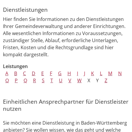
Dienstleistungen
Hier finden Sie Informationen zu den Dienstleistungen
Ihrer Gemeindeverwaltung und anderer Einrichtungen.
Alle wesentlichen Informationen zu Voraussetzungen,
zuständiger Stelle, Ablauf, erforderliche Unterlagen,
Fristen, Kosten und die Rechtsgrundlage sind hier
kompakt dargestellt.
Leistungen
A
B
C
D
E
F
G
H
I
J
K
L
M
N
O
P
Q
R
S
T
U
V
W
X
Y
Z
Einheitlichen Ansprechpartner für Dienstleister
nutzen
Sie möchten eine Dienstleistung in Baden-Württemberg
anbieten? Sie wollen wissen, wie das geht und welche