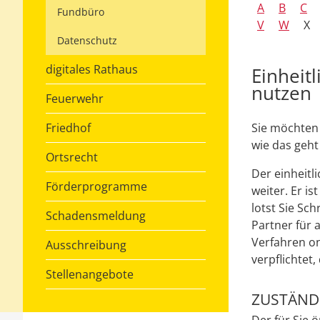
A
B
C
Fundbüro
V
W
X
Datenschutz
digitales Rathaus
Einheit
nutzen
Feuerwehr
Friedhof
Sie möchten 
wie das geht
Ortsrecht
Der einheitl
Förderprogramme
weiter. Er i
lotst Sie Sch
Schadensmeldung
Partner für 
Verfahren on
Ausschreibung
verpflichtet
Stellenangebote
ZUSTÄNDI