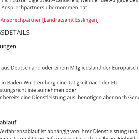
örtlich zuständige Stadt-/Landkreis, wenn er die Aufgabe des
en Ansprechpartners übernommen hat.
r Ansprechpartner [Landratsamt Esslingen]
SDETAILS
zungen
us Deutschland oder einem Mitgliedsland der Europäisc
in Baden-Württemberg eine Tätigkeit nach der EU-
istungsrichtlinie aufnehmen oder
r bereits eine Dienstleistung aus, benötigen aber noch G
ablauf
erfahrensablauf ist abhängig von Ihrer Dienstleistung und
enen Formalitäten. Informieren Sie sich bei Ihrem Einheitli