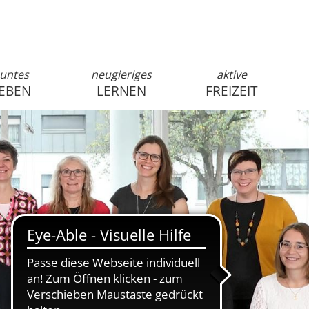
untes
neugieriges
aktive
EBEN
LERNEN
FREIZEIT
anmelden