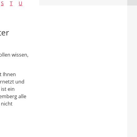
S
T
U
ter
llen wissen,
t Ihnen
ernetzt und
ist ein
emberg alle
 nicht