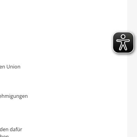
hen Union
enehmigungen
 den dafür
chen