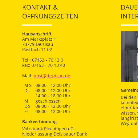
KONTAKT &
DAUE
ÖFFNUNGSZEITEN
INTE
Hausanschrift
Am Marktplatz 1
73779 Deizisau
Postfach 11 02
Tel.: 07153 - 70 13 0
Fax: 07153 - 70 13 40
Mail:
post@deizisau.de
Mo
08:00 - 12:00 Uhr
Gemeind
Di
08:00 - 12:00 Uhr
14:00 - 18:00 Uhr
Bei den 
Mi
geschlossen
komplex
Do
08:00 - 12.00 Uhr
einer K
Fr
08:00 - 12:00 Uhr
wissen,
langfris
Bankverbindung
Weg dah
Volksbank Plochingen eG -
Niederlassung Deizisauer Bank