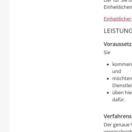
Der für Sie 
Einheitlich
Einheitliche
LEISTUNG
Vorausset
Sie
kommen a
und
möchten 
Dienstle
üben hie
dafür.
Verfahrens
Der genaue V
vorgeschrieb