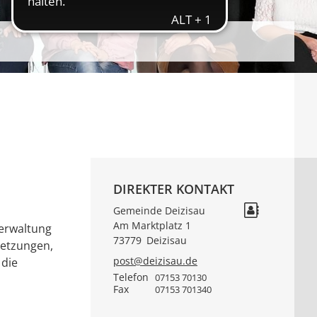
DIREKTER KONTAKT
Gemeinde Deizisau
Am Marktplatz 1
verwaltung
73779
Deizisau
setzungen,
post@deizisau.de
 die
Telefon
07153 70130
Fax
07153 701340