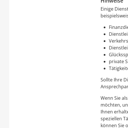
Hinweise
Einige Diens
beispielswei
Finanzdi
Dienstle
Verkehrs
Dienstle
Glückssp
private 
Tätigkei
Sollte Ihre D
Ansprechpar
Wenn Sie al
möchten, unt
Ihnen erhalt
speziellen T
können Sie o