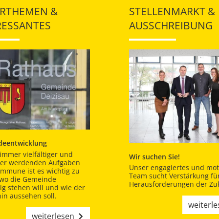
RTHEMEN &
STELLENMARKT &
RESSANTES
AUSSCHREIBUNG
eentwicklung
immer vielfältiger und
Wir suchen Sie!
er werdenden Aufgaben
Unser engagiertes und moti
ommune ist es wichtig zu
Team sucht Verstärkung für
 wo die Gemeinde
Herausforderungen der Zuk
tig stehen will und wie der
in aussehen soll.
weiterl
weiterlesen