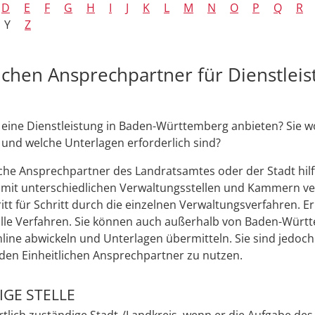
D
E
F
G
H
I
J
K
L
M
N
O
P
Q
R
Y
Z
lichen Ansprechpartner für Dienstleis
eine Dienstleistung in Baden-Württemberg anbieten? Sie wo
 und welche Unterlagen erforderlich sind?
iche Ansprechpartner des Landratsamtes oder der Stadt hilf
st mit unterschiedlichen Verwaltungsstellen und Kammern v
ritt für Schritt durch die einzelnen Verwaltungsverfahren. Er 
alle Verfahren. Sie können auch außerhalb von Baden-Württ
line abwickeln und Unterlagen übermitteln. Sie sind jedoch
, den Einheitlichen Ansprechpartner zu nutzen.
GE STELLE