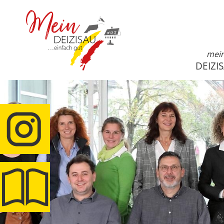
mei
DEIZI