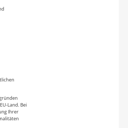
nd
tlichen
 gründen
 EU-Land. Bei
ung Ihrer
malitäten