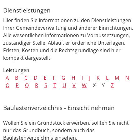
Dienstleistungen
Hier finden Sie Informationen zu den Dienstleistungen
Ihrer Gemeindeverwaltung und anderer Einrichtungen.
Alle wesentlichen Informationen zu Voraussetzungen,
zuständiger Stelle, Ablauf, erforderliche Unterlagen,
Fristen, Kosten und die Rechtsgrundlage sind hier
kompakt dargestellt.
Leistungen
A
B
C
D
E
F
G
H
I
J
K
L
M
N
O
P
Q
R
S
T
U
V
W
X
Y
Z
Baulastenverzeichnis - Einsicht nehmen
Wollen Sie ein Grundstück erwerben, sollten Sie nicht
nur das Grundbuch, sondern auch das
Baulastenverzeichnis einsehen.