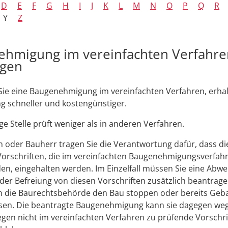
D
E
F
G
H
I
J
K
L
M
N
O
P
Q
R
Y
Z
hmigung im vereinfachten Verfahre
agen
ie eine Baugenehmigung im vereinfachten Verfahren, erhal
 schneller und kostengünstiger.
ge Stelle prüft weniger als in anderen Verfahren.
n oder Bauherr tragen Sie die Verantwortung dafür, dass
di
orschriften, die im verei
n
fachten Baugenehmigungsverfahr
en, eing
e
halten werden. Im Einzelfall müssen Sie eine Abwe
der Befreiung von
diesen
Vorschriften zusätzlich beantrage
n die Baurechtsbehörde den Bau stoppen oder bereits Geb
sen. Die beantragte Baug
e
nehmigung kann sie dagegen weg
egen nicht im vereinfachten Verfahren zu prüfende Vo
r
schri