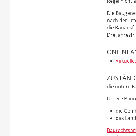
Regel nicht 
Die Baugene
nach der Er
die Bauausf
Dreijahre
s
fr
ONLINEA
Virtuell
ZUSTÄNDI
die untere 
Untere Baure
die Geme
das Land
Baurechtsam