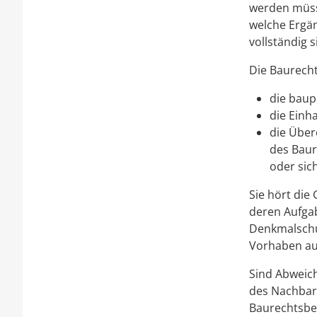
werden müsse
welche Ergän
vollständig 
Die Baurech
die baup
die Einh
die Über
des Baur
oder sic
Sie hört die
deren Aufgab
Denkmalschu
Vorhaben au
Sind Abweic
des Nachbar
Baurechtsbe