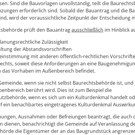
n. Sind die Bauvorlagen unvollständig, teilt die Baurechts
zungen erforderlich sind. Sobald der Bauantrag und die B
sind, wird der voraussichtliche Zeitpunkt der Entscheidung mi
tsbehörde prüft den Bauantrag
ausschließlich
im Hinblick a
lanungsrechtliche Zulässigkeit
altung der Abstandsvorschriften
einstimmung mit anderen öffentlich-rechtlichen Vorschrift
echts, soweit diese Anforderungen an eine Baugenehmigung
h das Vorhaben im Außenbereich befindet.
 Gemeinde, wenn sie nicht selbst Baurechtsbehörde ist, und j
enbereich berührt wird. Dies ist zum Beispiel die
tzbehörde, wenn es sich um ein Kulturdenkmal handelt od
f ein benachbartes eingetragenes Kulturdenkmal Auswirku
hungen, Ausnahmen oder Befreiungen beantragt, die auch
n dienen, benachrichtigt die Gemeinde auf Veranlassung d
hörde die Eigentümer der an das Baugrundstück angrenz