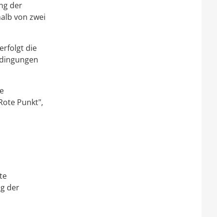
ng der
halb von zwei
rfolgt die
edingungen
e
Rote Punkt",
te
ng der