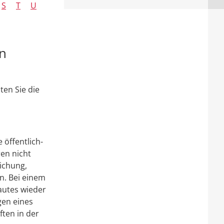
S
T
U
n
ten Sie die
e
öffentlich-
en nicht
ichung,
n. Bei einem
autes wieder
en eines
ften in der