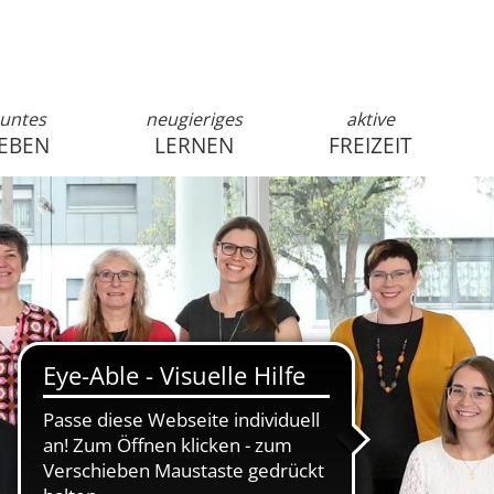
untes
neugieriges
aktive
EBEN
LERNEN
FREIZEIT
anmelden