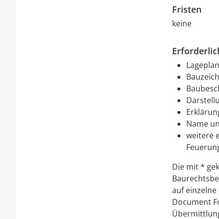
Fristen
keine
Erforderli
Lagepla
Bauzeic
Baubesc
Darstell
Erklärun
Name und
weitere 
Feuerun
Die mit * g
Baurechtsbeh
auf einzelne
Document Fo
Übermittlun