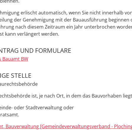
ablehnen.
hmigung erlischt
automatisch
, wenn Sie nicht inne
r
halb von
teilung der Genehmigung mit der Bauausführung beginnen
ührung nach di
e
sem Zeitraum ein Jahr unterbrochen worden 
ist
kann verlängert werden.
NTRAG UND FORMULARE
es Bauamt BW
GE STELLE
Baurechtsbehörde
chtsbehörde ist, je nach Ort, in dem das Bauvorhaben liegt
inde- oder Stadtverwaltung oder
ratsamt.
t, Bauverwaltung [Gemeindeverwaltungsverband - Ploching