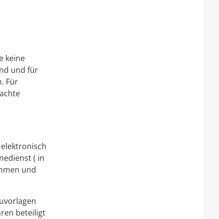
e keine
nd und für
. Für
fachte
 elektronisch
edienst ( in
nahmen und
auvorlagen
en beteiligt