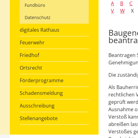
A
B
C
Fundbüro
V
W
X
Datenschutz
digitales Rathaus
Baugene
beantr
Feuerwehr
Friedhof
Beantragen S
Genehmigung
Ortsrecht
Die zuständi
Förderprogramme
Als Bauherri
Schadensmeldung
rechtliche
n
V
geprüft werd
Ausschreibung
Au
s
nahme o
Verstoß kan
Stellenangebote
abreißen las
Ve
r
stoßes g