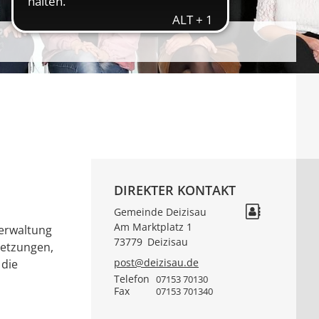
DIREKTER KONTAKT
Gemeinde Deizisau
Am Marktplatz 1
verwaltung
73779
Deizisau
setzungen,
post@deizisau.de
 die
Telefon
07153 70130
Fax
07153 701340