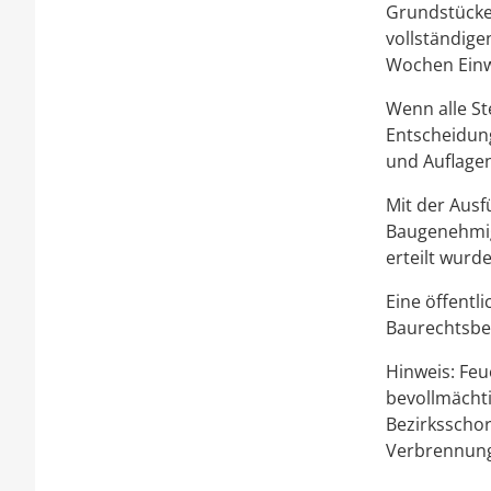
Grundstücke 
vollständige
Wochen Ein
Wenn alle St
Entscheidun
und Auflagen
Mit der Aus
Baugenehmig
erteilt wurde
Eine öffentl
Baurechtsbe
Hinweis: Feu
bevollmächti
Bezirksschor
Verbrennung