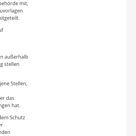
behörde mit,
auvorlagen
tgeteilt.
uf
en außerhalb
 stellen
ene Stellen,
er das
ngen hat.
 dem Schutz
er
enden