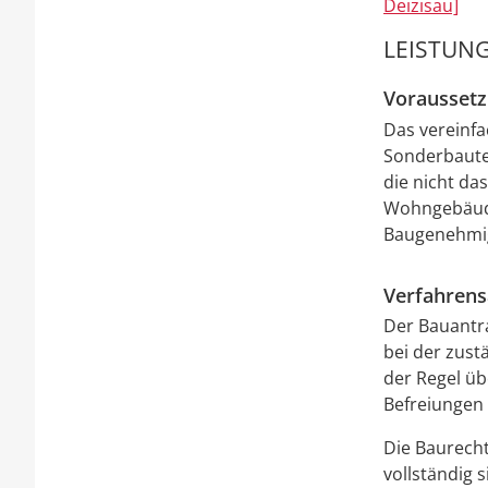
Deizisau]
LEISTUNG
Vorausset
Das vereinf
Sonderbaute
die nicht da
Wohngebäude 
Baugenehmig
Verfahrens
Der Bauantra
bei der zust
der Regel ü
Befreiungen
Die Baurecht
vollständig 