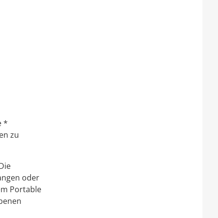
e *
en zu
Die
langen oder
gem Portable
ebenen