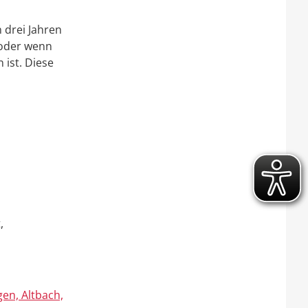
 drei Jahren
 oder wenn
ist. Die
se
,
en, Altbach,