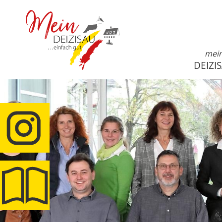
mei
DEIZI