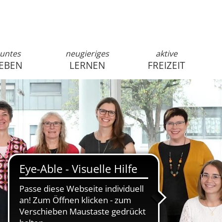
untes
neugieriges
aktive
EBEN
LERNEN
FREIZEIT
anmelden