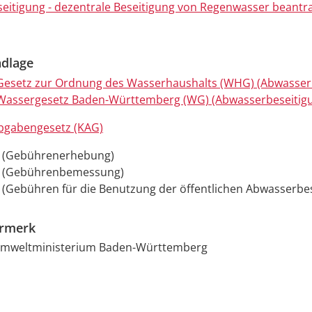
eitigung - dezentrale Beseitigung von Regenwasser beantr
dlage
. Gesetz zur Ordnung des Wasserhaushalts (WHG) (Abwasser
. Wassergesetz Baden-Württemberg (WG) (Abwasserbeseitig
gabengesetz (KAG)
G (Gebührenerhebung)
G (Gebührenbemessung)
 (Gebühren für die Benutzung der öffentlichen Abwasserbes
ermerk
Umweltministerium Baden-Württemberg