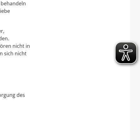
n behandeln
riebe
r,
den.
ören nicht in
n sich nicht
sorgung des