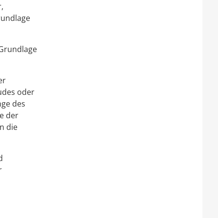
,
rundlage
Grundlage
er
udes oder
nge des
e der
n die
d
r