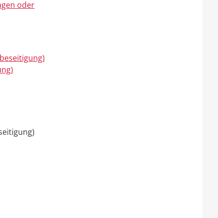
agen oder
beseitigung)
ung)
eitigung)