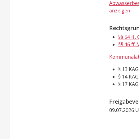
Abwasserbes
anzeigen
Rechtsgrun
§§ 54 ff
§§ 46 ff
Kommunalab
§ 13 KA
§ 14 KA
§ 17 KAG
Freigabev
09.07.2026 