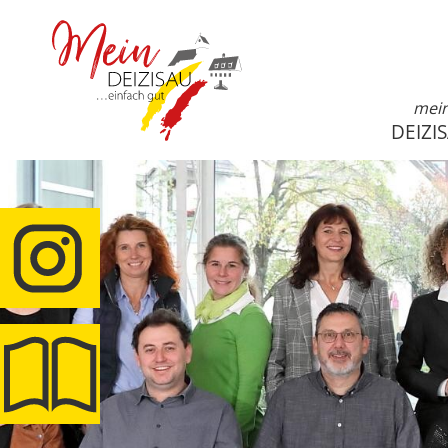
mei
DEIZI