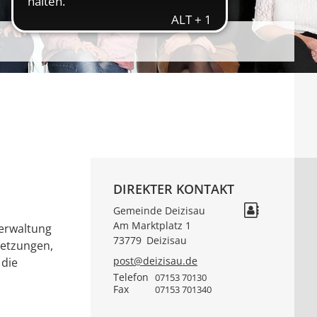
DIREKTER KONTAKT
Gemeinde Deizisau
Am Marktplatz 1
verwaltung
73779
Deizisau
setzungen,
post@deizisau.de
 die
Telefon
07153 70130
Fax
07153 701340