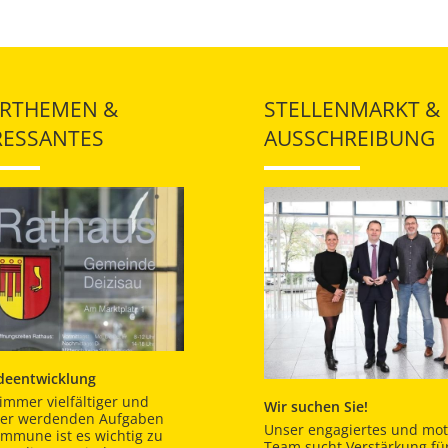
RTHEMEN &
STELLENMARKT &
RESSANTES
AUSSCHREIBUNG
eentwicklung
immer vielfältiger und
Wir suchen Sie!
er werdenden Aufgaben
Unser engagiertes und moti
ommune ist es wichtig zu
Team sucht Verstärkung für