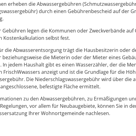
en erheben die Abwassergebühren
(Schmutzwassergebühr
gswassergebühr)
durch einen Gebührenbescheid auf der G
g.
r Gebühren legen die Kommunen oder Zweckverbände auf 
n Kostenkalkulation selbst fest.
ür die Abwasserentsorgung trägt die Hausbesitzerin oder d
 beziehungsweise die Mieterin oder der Mieter eines Gebä
 In jedem Haushalt gibt es einen Wasserzähler, der die Me
en
Frisch
W
w
assers anzeigt
und ist die Grundlage für die Höh
sergebühr
.
Die Niederschlagswassergebühr wird über die a
 angeschlossene, befestigte Fläche ermittelt.
rmationen zu den Abwassergebühren, zu Ermäßigungen un
egelungen, vor allem für Neubaugebiete, können Sie in de
sersatzung Ihrer Wohnortgemeinde nachlesen.