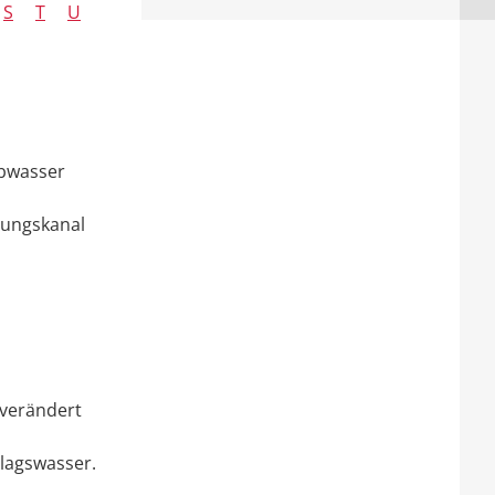
S
T
U
Abwasser
rungskanal
 verändert
lagswasser.