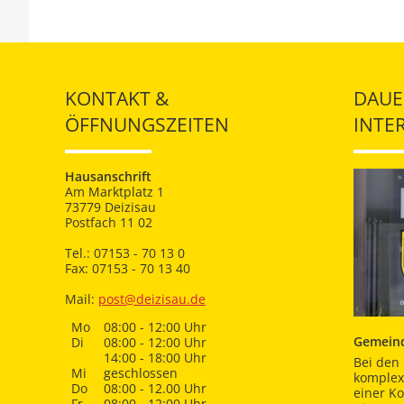
KONTAKT &
DAUE
ÖFFNUNGSZEITEN
INTE
Hausanschrift
Am Marktplatz 1
73779 Deizisau
Postfach 11 02
Tel.: 07153 - 70 13 0
Fax: 07153 - 70 13 40
Mail:
post@deizisau.de
Mo
08:00 - 12:00 Uhr
Gemeind
Di
08:00 - 12:00 Uhr
14:00 - 18:00 Uhr
Bei den 
Mi
geschlossen
komplex
Do
08:00 - 12.00 Uhr
einer K
Fr
08:00 - 12:00 Uhr