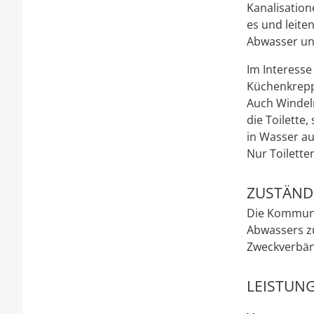
Kanalisatio
es und leite
Abwasser und
Im Interesse
Küchenkrepp 
Auch Windeln
die Toilette,
in Wasser au
Nur Toilette
ZUSTÄNDI
Die Kommunen
Abwassers z
Zweckverbän
LEISTUNG