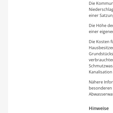
Die Kommun
Niederschla
einer Satzun
Die Höhe de
einer eigene
Die Kosten f
Hausbesitzer
Grundstücks.
verbraucht
Schmutzwas
Kanalisation
Nähere Info
besonderen R
Abwasserwas
Hinweise