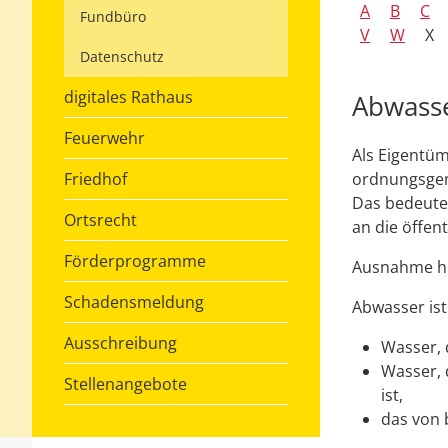
A
B
C
Fundbüro
V
W
X
Datenschutz
digitales Rathaus
Abwass
Feuerwehr
Als Eigentü
Friedhof
ordnungsge
Das bedeute
Ortsrecht
an die öffen
Förderprogramme
Ausnahme hi
Schadensmeldung
Abwasser ist
Ausschreibung
Wasser, 
Wasser, 
Stellenangebote
ist,
das von 