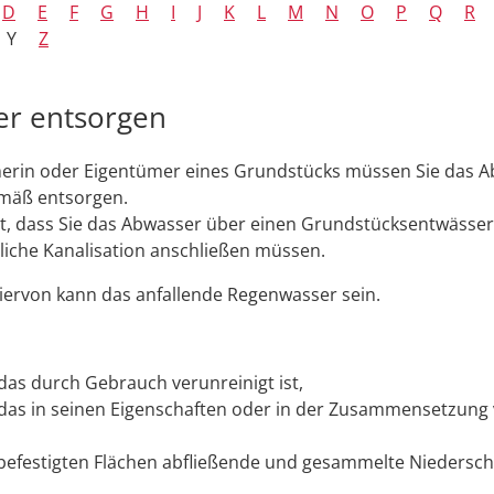
D
E
F
G
H
I
J
K
L
M
N
O
P
Q
R
Y
Z
er entsorgen
merin oder Eigentümer eines Grundstücks müssen Sie das 
mäß entsorgen.
t, dass Sie das Abwasser über einen Grundstücksentwässe
tliche Kanalisation anschließen müssen.
ervon kann das anfallende Regenwasser sein.
das durch Gebrauch verunreinigt ist,
das in seinen Eigenschaften oder in der Zusammensetzung
befestigten Flächen abfließende und gesammelte Niedersch