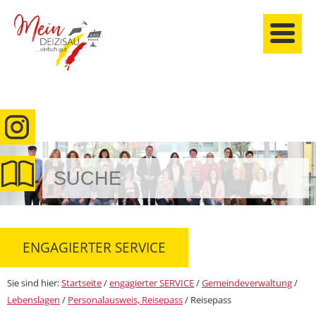
anmelden
ENGAGIERTER SERVICE
Sie sind hier:
Startseite
/
engagierter SERVICE
/
Gemeindeverwaltung
/
Lebenslagen
/
Personalausweis, Reisepass
/
Reisepass