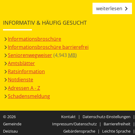
weiterlesen
INFORMATIV & HÄUFIG GESUCHT
Informationsbroschüre
Informationsbroschüre barrierefrei
Seniorenwegweiser
(4,943
MB
)
Amtsblätter
Ratsinformation
Notdienste
Adressen A - Z
Schadensmeldung
© 2026
Kontakt
|
Datenschutz-Einstellungen
|
Gemeinde
Impressum/Datenschutz
|
Barrierefreiheit
|
Deizisau
Gebärdensprache
|
Leichte Sprache
|