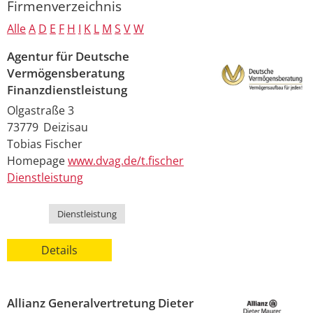
Firmenverzeichnis
Alle
A
D
E
F
H
I
K
L
M
S
V
W
Agentur für Deutsche
Vermögensberatung
Finanzdienstleistung
Olgastraße 3
73779
Deizisau
Tobias
Fischer
Homepage
www.dvag.de/t.fischer
Dienstleistung
Kategorie
Dienstleistung
Details
Allianz Generalvertretung Dieter