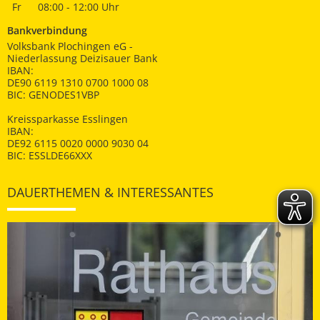
Fr
08:00 - 12:00 Uhr
Bankverbindung
Volksbank Plochingen eG -
Niederlassung Deizisauer Bank
IBAN:
DE90 6119 1310 0700 1000 08
BIC: GENODES1VBP
Kreissparkasse Esslingen
IBAN:
DE92 6115 0020 0000 9030 04
BIC: ESSLDE66XXX
DAUERTHEMEN & INTERESSANTES