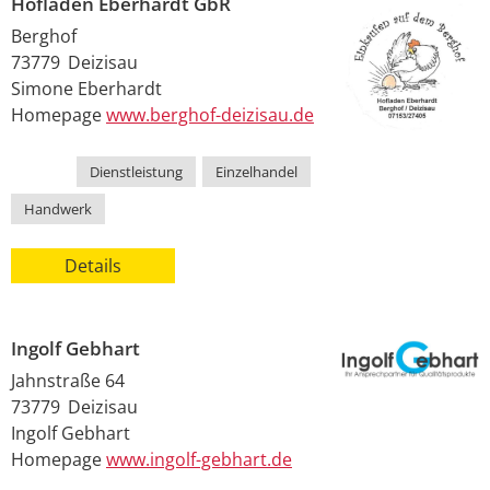
Hofladen Eberhardt GbR
Berghof
73779
Deizisau
Simone
Eberhardt
Homepage
www.berghof-deizisau.de
Kategorie
Dienstleistung
,
Einzelhandel
,
Handwerk
Details
Ingolf Gebhart
Jahnstraße 64
73779
Deizisau
Ingolf
Gebhart
Homepage
www.ingolf-gebhart.de