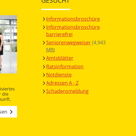
GESUCHT
Informationsbroschüre
Informationsbroschüre
barrierefrei
Seniorenwegweiser
(4,943
MB
)
Amtsblätter
Ratsinformation
Notdienste
Adressen A - Z
viertes
Schadensmeldung
 die
unft.
esen