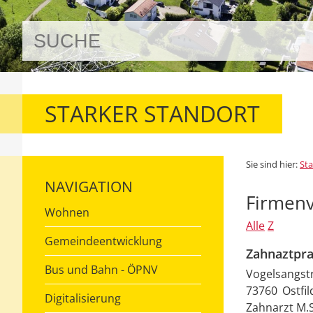
STARKER STANDORT
Sie sind hier:
Sta
NAVIGATION
Firmenv
Wohnen
Alle
Z
Gemeindeentwicklung
Zahnaztpra
Bus und Bahn - ÖPNV
Vogelsangst
73760
Ostfi
Digitalisierung
Zahnarzt
M.