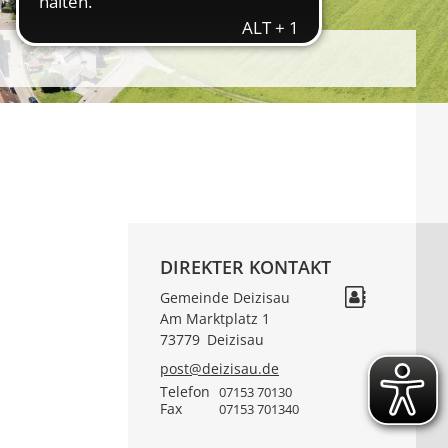
DIREKTER KONTAKT
Gemeinde Deizisau
Am Marktplatz 1
73779
Deizisau
post@deizisau.de
Telefon
07153 70130
Fax
07153 701340