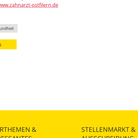
ww.zahnarzt-ostfilern.de
undheit
s
RTHEMEN &
STELLENMARKT &