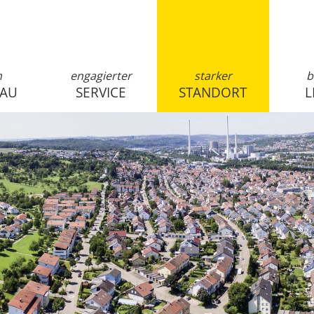
n
engagierter
starker
b
SAU
SERVICE
STANDORT
L