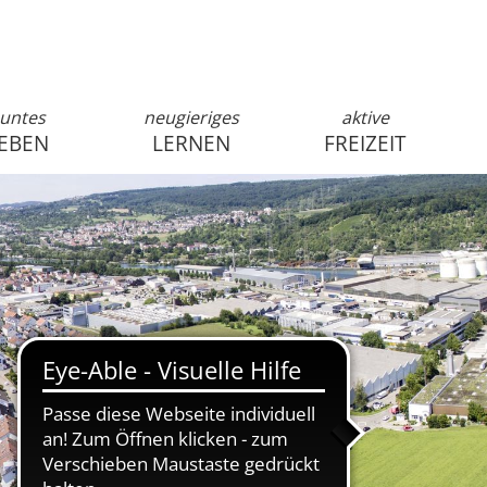
untes
neugieriges
aktive
EBEN
LERNEN
FREIZEIT
anmelden