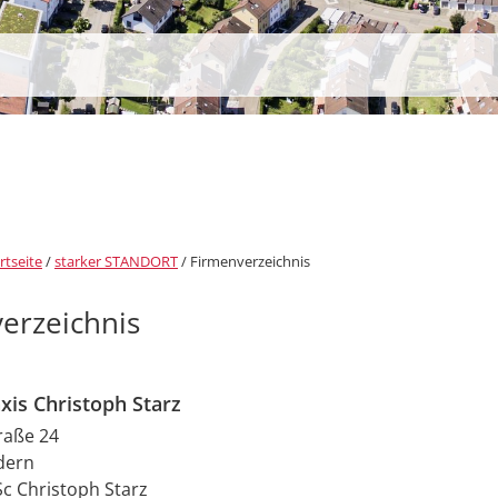
rtseite
/
starker STANDORT
/
Firmenverzeichnis
erzeichnis
xis Christoph Starz
raße 24
ldern
Sc
Christoph
Starz