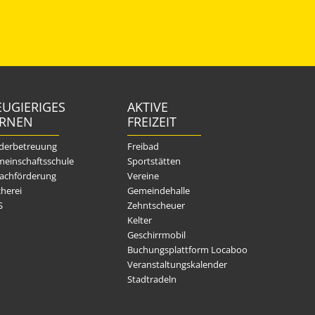
UGIERIGES
AKTIVE
ERNEN
FREIZEIT
derbetreuung
Freibad
einschaftsschule
Sportstätten
achförderung
Vereine
herei
Gemeindehalle
S
Zehntscheuer
Kelter
Geschirrmobil
Buchungsplattform Locaboo
Veranstaltungskalender
Stadtradeln