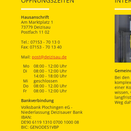
ÖFFNUNGSZEITEN
INTE
Hausanschrift
Am Marktplatz 1
73779 Deizisau
Postfach 11 02
Tel.: 07153 - 70 13 0
Fax: 07153 - 70 13 40
Mail:
post@deizisau.de
Mo
08:00 - 12:00 Uhr
Gemeind
Di
08:00 - 12:00 Uhr
14:00 - 18:00 Uhr
Bei den 
Mi
geschlossen
komplex
Do
08:00 - 12.00 Uhr
einer K
Fr
08:00 - 12:00 Uhr
wissen,
langfris
Bankverbindung
Weg dah
Volksbank Plochingen eG -
Niederlassung Deizisauer Bank
IBAN:
DE90 6119 1310 0700 1000 08
BIC: GENODES1VBP