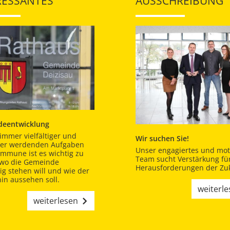
RESSANTES
AUSSCHREIBUNG
eentwicklung
immer vielfältiger und
Wir suchen Sie!
er werdenden Aufgaben
Unser engagiertes und moti
ommune ist es wichtig zu
Team sucht Verstärkung für
 wo die Gemeinde
Herausforderungen der Zuk
tig stehen will und wie der
in aussehen soll.
weiterl
weiterlesen