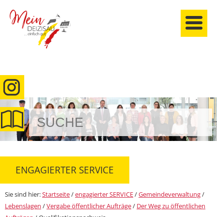
anmelden
ENGAGIERTER SERVICE
Sie sind hier:
Startseite
/
engagierter SERVICE
/
Gemeindeverwaltung
/
Lebenslagen
/
Vergabe öffentlicher Aufträge
/
Der Weg zu öffentlichen