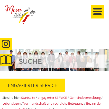
anmelden
ENGAGIERTER SERVICE
Sie sind hier:
Startseite
/
engagierter SERVICE
/
Gemeindeverwaltung
/
Lebenslagen
/
Vormundschaft und rechtliche Betreuung
/
Beginn der