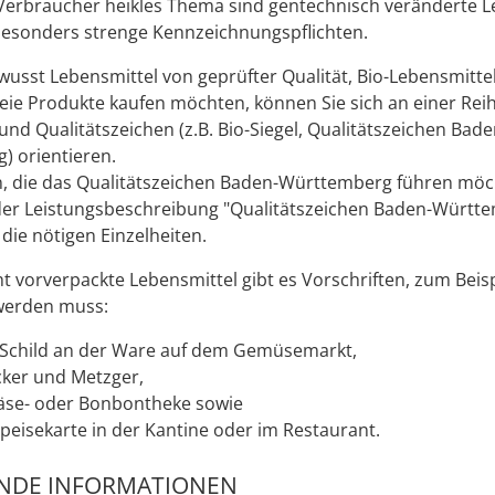
e Verbraucher heikles Thema sind gentechnisch veränderte L
besonders strenge Kennzeichnungspflichten.
usst Lebensmittel von geprüfter Qualität, Bio-Lebensmitte
eie Produkte kaufen möchten, können Sie sich an einer Rei
und Qualitätszeichen (z.B. Bio-Siegel, Qualitätszeichen Bade
) orientieren.
, die das Qualitätszeichen Baden-Württemberg führen möc
 der Leistungsbeschreibung "Qualitätszeichen Baden-Württ
die nötigen Einzelheiten.
ht vorverpackte Lebensmittel gibt es Vorschriften, zum Beis
werden muss:
Schild an der Ware auf dem Gemüsemarkt,
ker und Metzger,
äse- oder Bonbontheke sowie
Speisekarte in der Kantine oder im Restaurant.
ENDE INFORMATIONEN