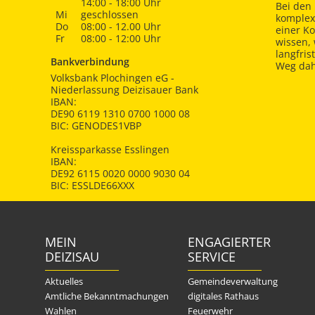
14:00 - 18:00 Uhr
Bei den 
Mi
geschlossen
komplex
Do
08:00 - 12.00 Uhr
einer K
Fr
08:00 - 12:00 Uhr
wissen,
langfris
Bankverbindung
Weg dah
Volksbank Plochingen eG -
Niederlassung Deizisauer Bank
IBAN:
DE90 6119 1310 0700 1000 08
BIC: GENODES1VBP
Kreissparkasse Esslingen
IBAN:
DE92 6115 0020 0000 9030 04
BIC: ESSLDE66XXX
MEIN
ENGAGIERTER
DEIZISAU
SERVICE
Aktuelles
Gemeindeverwaltung
Amtliche Bekanntmachungen
digitales Rathaus
Wahlen
Feuerwehr