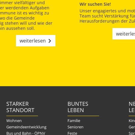
immer vielfältiger und
Wir suchen Sie!
er werdenden Aufgaben
Unser engagiertes und moti
ommune ist es wichtig zu
Team sucht Verstärkung für
 wo die Gemeinde
Herausforderungen der Zuk
tig stehen will und wie der
in aussehen soll.
weiterl
weiterlesen
STARKER
BUNTES
NE
STANDORT
LEBEN
L
Wohnen
Familie
Kin
Gemeindeentwicklung
Senioren
Gem
Bus und Bahn - ÖPNV
Feste
Spr