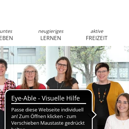
untes
neugieriges
aktive
EBEN
LERNEN
FREIZEIT
anmelden