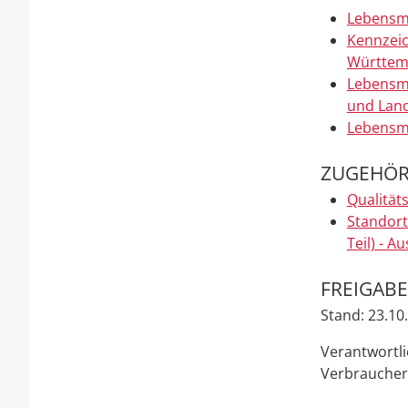
Lebensmi
Kennzeic
Württem
Lebensmi
und Land
Lebensmi
ZUGEHÖR
Qualitä
Standort
Teil) - 
FREIGAB
Stand: 23.10
Verantwortli
Verbrauche