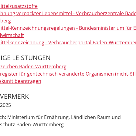
ttelzusatzstoffe
hnung verpackter Lebensmittel - Verbraucherzentrale Bad
berg
ttel-Kennzeichnungsregelungen - Bundesministerium für 
wirtschaft
ttelkennzeichnung - Verbraucherportal Baden-Württembe
IGE LEISTUNGEN
tszeichen Baden-Württemberg
register für gentechnisch veränderte Organismen (nicht-öff
Auskunft beantragen
EVERMERK
.2025
ch: Ministerium für Ernährung, Ländlichen Raum und
rschutz Baden-Württemberg