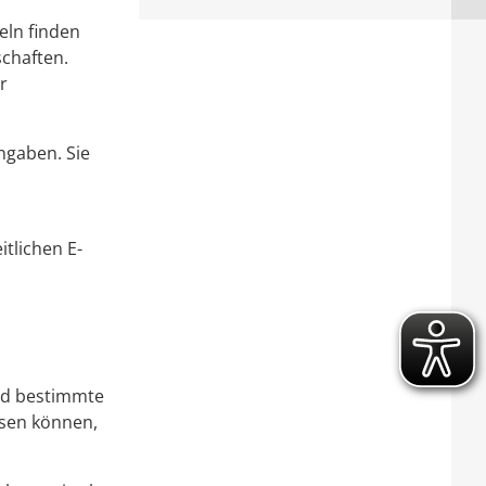
eln finden
schaften.
r
ngaben. Sie
tlichen E-
ind bestimmte
ösen können,