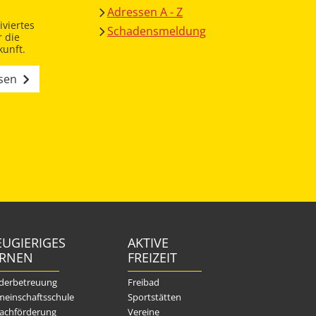
Adressen A - Z
viertes
Schadensmeldung
 die
unft.
esen
UGIERIGES
AKTIVE
ERNEN
FREIZEIT
derbetreuung
Freibad
einschaftsschule
Sportstätten
achförderung
Vereine