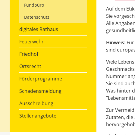
Fundbüro
Auf dem Etik
Sie vorgesch
Datenschutz
Alle Angabe
digitales Rathaus
gesundheitli
Feuerwehr
Hinweis:
Für
sind europaw
Friedhof
Viele Lebens
Ortsrecht
Geschmacksve
Nummer ang
Förderprogramme
Sie sind auch
Was hinter d
Schadensmeldung
"Lebensmitte
Ausschreibung
Zur Vermeidu
Stellenangebote
Zutaten, die
hervorgeho