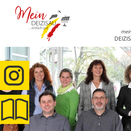
mei
DEIZI