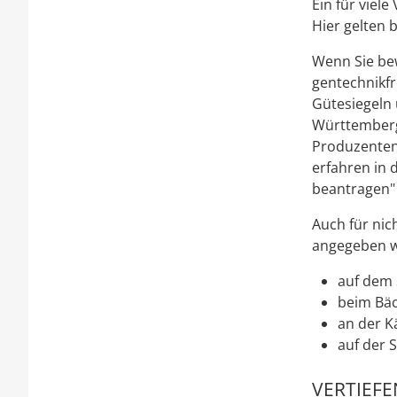
Ein für viel
Hier gelten 
Wenn Sie bew
gentechnikfr
Gütesiegeln 
Württemberg
Produzenten
erfahren in
beantragen" 
Auch für nic
angegeben 
auf dem 
beim Bäc
an der K
auf der 
VERTIEF