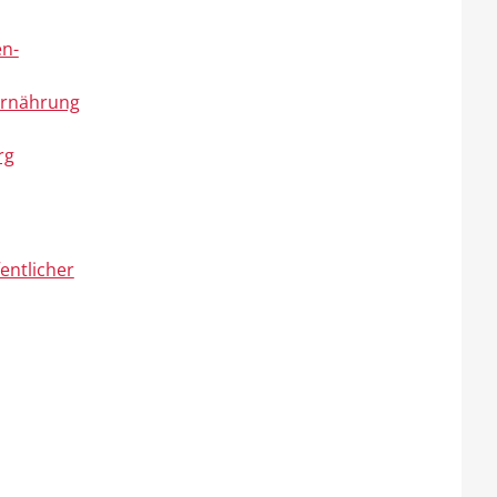
en-
Ernährung
rg
entlicher