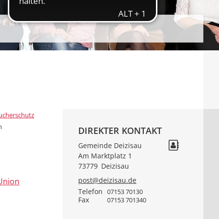
ucherschutz
n
DIREKTER KONTAKT
Gemeinde Deizisau
Am Marktplatz 1
73779
Deizisau
post@deizisau.de
Union
Telefon
07153 70130
Fax
07153 701340