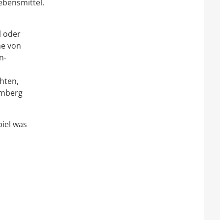
ebensmittel.
l oder
he von
n-
hten,
emberg
piel was