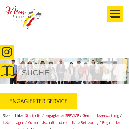
anmelden
ENGAGIERTER SERVICE
Sie sind hier:
Startseite
/
engagierter SERVICE
/
Gemeindeverwaltung
/
Lebenslagen
/
Vormundschaft und rechtliche Betreuung
/
Beginn der