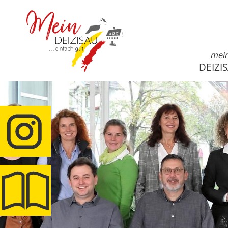
mei
DEIZI