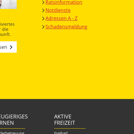
Ratsinformation
Notdienste
Adressen A - Z
viertes
Schadensmeldung
 die
unft.
esen
UGIERIGES
AKTIVE
ERNEN
FREIZEIT
derbetreuung
Freibad