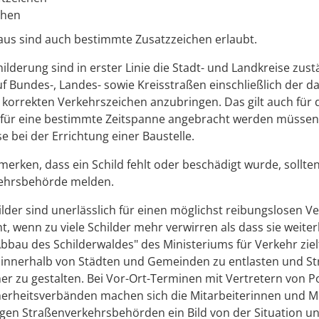
chen
aus sind auch bestimmte Zusatzzeichen erlaubt.
hilderung sind in erster Linie die Stadt- und Landkreise zust
auf Bundes-, Landes- sowie Kreisstraßen einschließlich der 
korrekten Verkehrszeichen anzubringen. Das gilt auch für d
r für eine bestimmte Zeitspanne angebracht werden müssen
e bei der Errichtung einer Baustelle.
erken, dass ein Schild fehlt oder beschädigt wurde, sollten
ehrsbehörde melden.
lder sind unerlässlich für einen möglichst reibungslosen V
t, wenn zu viele Schilder mehr verwirren als dass sie weiter
Abbau des Schilderwaldes" des Ministeriums für Verkehr ziel
 innerhalb von Städten und Gemeinden zu entlasten und S
her zu gestalten. Bei Vor-Ort-Terminen mit Vertretern von Po
erheitsverbänden machen sich die Mitarbeiterinnen und Mi
gen Straßenverkehrsbehörden ein Bild von der Situation u