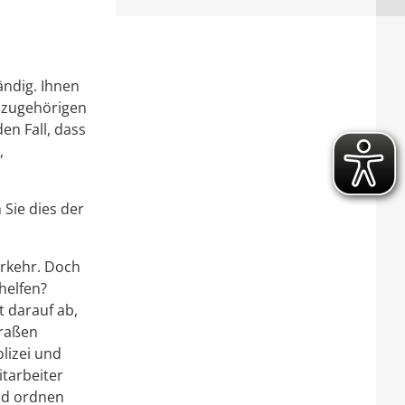
ändig. Ihnen
dazugehörigen
en Fall, dass
,
 Sie dies der
erkehr. Doch
helfen?
t darauf ab,
traßen
lizei und
tarbeiter
nd ordnen