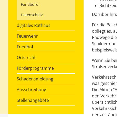
Fundbüro
Richtzei
Darüber hin
Datenschutz
Für die Besc
digitales Rathaus
obliegt es, 
Feuerwehr
Radwege die 
Schilder nu
Friedhof
beispielsweis
Ortsrecht
Wenn Sie bem
Straßenverk
Förderprogramme
Verkehrsschi
Schadensmeldung
was geschieh
Ausschreibung
Die Aktion "
den Verkehr
Stellenangebote
übersichtlic
Verkehrssich
der zuständi