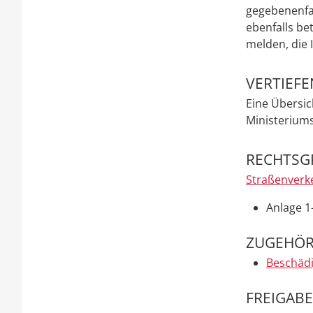
gegebenenfal
ebenfalls be
melden, die 
VERTIEF
Eine Übersic
Ministeriums
RECHTSG
Straßenver
Anlage 1
ZUGEHÖR
Beschädi
FREIGAB