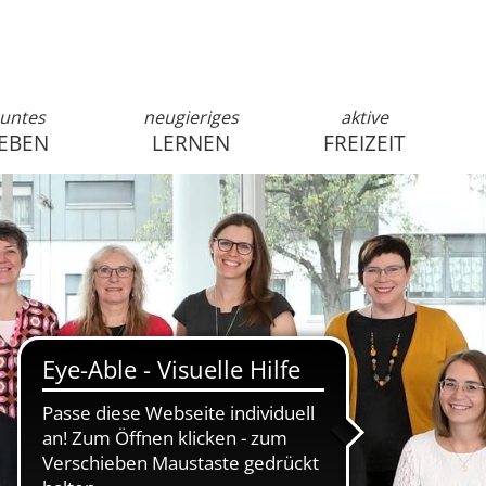
untes
neugieriges
aktive
EBEN
LERNEN
FREIZEIT
anmelden