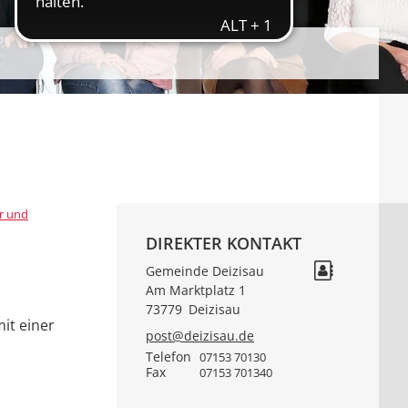
r und
DIREKTER KONTAKT
Gemeinde Deizisau
Am Marktplatz 1
73779
Deizisau
it einer
post@deizisau.de
Telefon
07153 70130
Fax
07153 701340