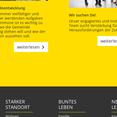
eentwicklung
immer vielfältiger und
Wir suchen Sie!
er werdenden Aufgaben
Unser engagiertes und moti
ommune ist es wichtig zu
Team sucht Verstärkung für
 wo die Gemeinde
Herausforderungen der Zuk
tig stehen will und wie der
in aussehen soll.
weiterl
weiterlesen
STARKER
BUNTES
NE
STANDORT
LEBEN
L
Wohnen
Familie
Kin