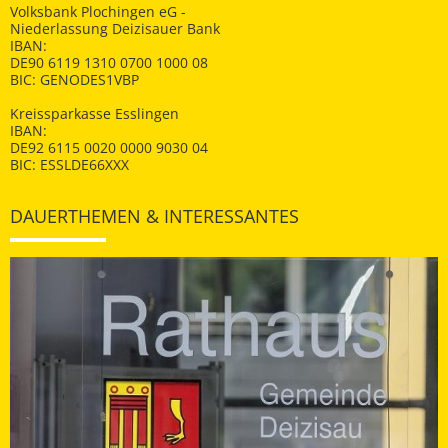
Volksbank Plochingen eG -
Niederlassung Deizisauer Bank
IBAN:
DE90 6119 1310 0700 1000 08
BIC: GENODES1VBP
Kreissparkasse Esslingen
IBAN:
DE92 6115 0020 0000 9030 04
BIC: ESSLDE66XXX
DAUERTHEMEN & INTERESSANTES