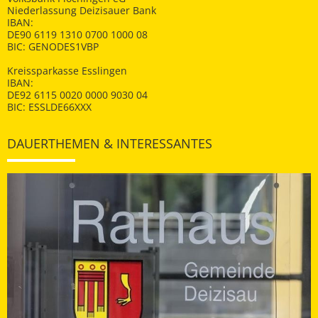
Niederlassung Deizisauer Bank
IBAN:
DE90 6119 1310 0700 1000 08
BIC: GENODES1VBP
Kreissparkasse Esslingen
IBAN:
DE92 6115 0020 0000 9030 04
BIC: ESSLDE66XXX
DAUERTHEMEN & INTERESSANTES