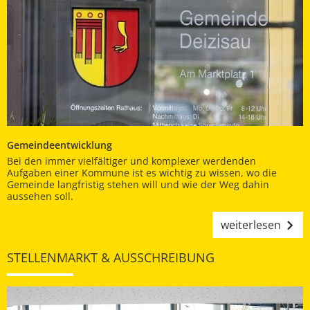
Gemeindeentwicklung
Bei den immer vielfältiger und komplexer werdenden
Aufgaben einer Kommune ist es wichtig zu wissen, wo die
Gemeinde langfristig stehen will und wie der Weg dahin
aussehen soll.
weiterlesen
STELLENMARKT & AUSSCHREIBUNG