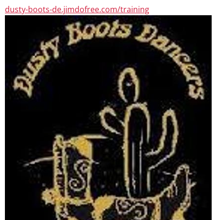
dusty-boots-de.jimdofree.com/training