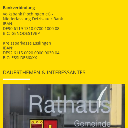
Bankverbindung
Volksbank Plochingen eG -
Niederlassung Deizisauer Bank
IBAN:
DE90 6119 1310 0700 1000 08
BIC: GENODES1VBP
Kreissparkasse Esslingen
IBAN:
DE92 6115 0020 0000 9030 04
BIC: ESSLDE66XXX
DAUERTHEMEN & INTERESSANTES