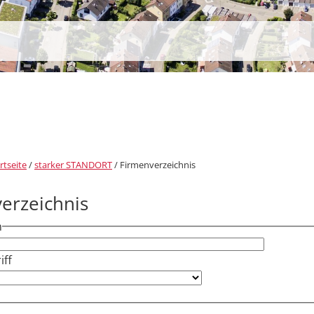
rtseite
/
starker STANDORT
/
Firmenverzeichnis
erzeichnis
h
ff