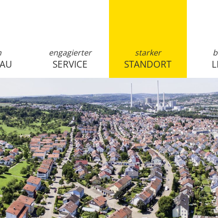
n
engagierter
starker
b
SAU
SERVICE
STANDORT
L