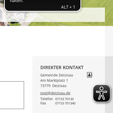
DIREKTER KONTAKT
Gemeinde Deizisau
Am Marktplatz 1
73779
Deizisau
post@deizisau.de
Telefon
07153 70130
Fax
07153 701340