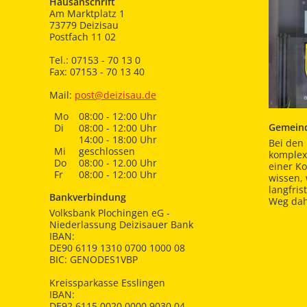
Hausanschrift
Am Marktplatz 1
73779 Deizisau
Postfach 11 02
Tel.: 07153 - 70 13 0
Fax: 07153 - 70 13 40
Mail:
post@deizisau.de
Mo
08:00 - 12:00 Uhr
Gemeind
Di
08:00 - 12:00 Uhr
14:00 - 18:00 Uhr
Bei den 
Mi
geschlossen
komplex
Do
08:00 - 12.00 Uhr
einer K
Fr
08:00 - 12:00 Uhr
wissen,
langfris
Bankverbindung
Weg dah
Volksbank Plochingen eG -
Niederlassung Deizisauer Bank
IBAN:
DE90 6119 1310 0700 1000 08
BIC: GENODES1VBP
Kreissparkasse Esslingen
IBAN:
DE92 6115 0020 0000 9030 04