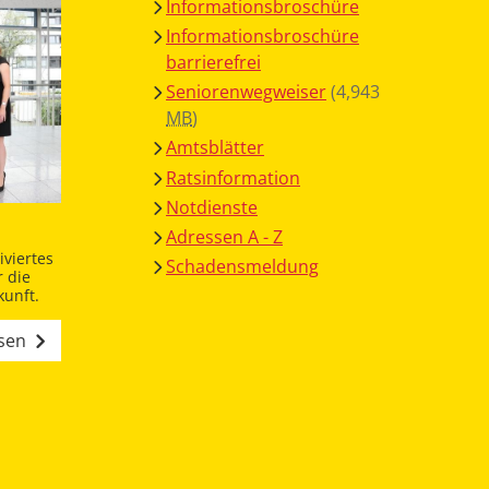
Informationsbroschüre
Informationsbroschüre
barrierefrei
Seniorenwegweiser
(4,943
MB
)
Amtsblätter
Ratsinformation
Notdienste
Adressen A - Z
viertes
Schadensmeldung
 die
unft.
esen