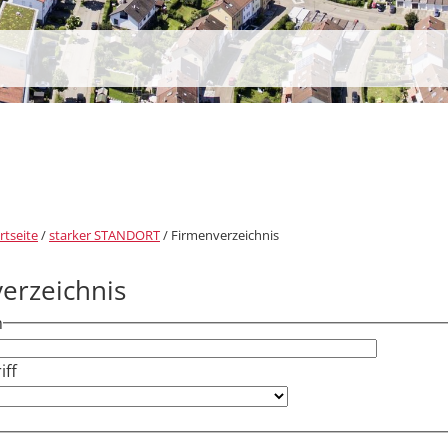
rtseite
/
starker STANDORT
/
Firmenverzeichnis
erzeichnis
h
ff