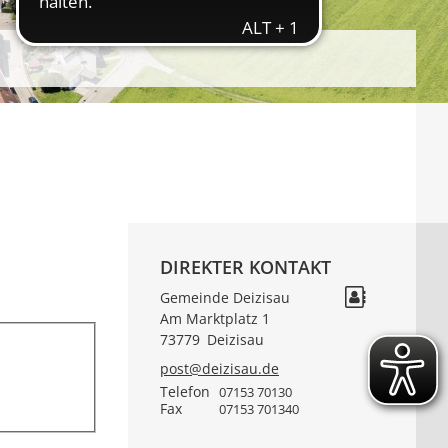
DIREKTER KONTAKT
Gemeinde Deizisau
Am Marktplatz 1
73779
Deizisau
post@deizisau.de
Telefon
07153 70130
Fax
07153 701340