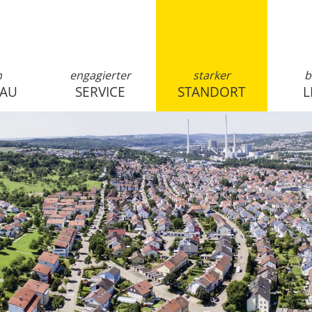
n
engagierter
starker
b
SAU
SERVICE
STANDORT
L