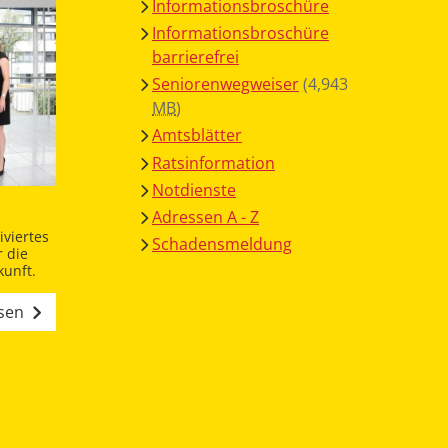
Informationsbroschüre
Informationsbroschüre
barrierefrei
Seniorenwegweiser
(4,943
MB
)
Amtsblätter
Ratsinformation
Notdienste
Adressen A - Z
viertes
Schadensmeldung
 die
unft.
esen