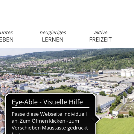
untes
neugieriges
aktive
EBEN
LERNEN
FREIZEIT
anmelden