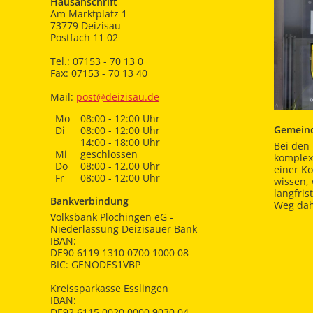
Hausanschrift
Am Marktplatz 1
73779 Deizisau
Postfach 11 02
Tel.: 07153 - 70 13 0
Fax: 07153 - 70 13 40
Mail:
post@deizisau.de
Mo
08:00 - 12:00 Uhr
Gemeind
Di
08:00 - 12:00 Uhr
14:00 - 18:00 Uhr
Bei den 
Mi
geschlossen
komplex
Do
08:00 - 12.00 Uhr
einer K
Fr
08:00 - 12:00 Uhr
wissen,
langfris
Bankverbindung
Weg dah
Volksbank Plochingen eG -
Niederlassung Deizisauer Bank
IBAN:
DE90 6119 1310 0700 1000 08
BIC: GENODES1VBP
Kreissparkasse Esslingen
IBAN:
DE92 6115 0020 0000 9030 04