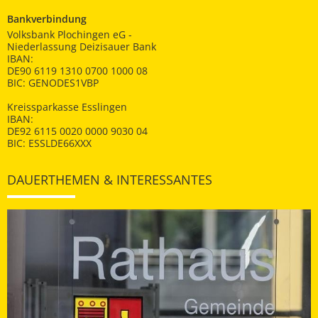
Bankverbindung
Volksbank Plochingen eG -
Niederlassung Deizisauer Bank
IBAN:
DE90 6119 1310 0700 1000 08
BIC: GENODES1VBP
Kreissparkasse Esslingen
IBAN:
DE92 6115 0020 0000 9030 04
BIC: ESSLDE66XXX
DAUERTHEMEN & INTERESSANTES