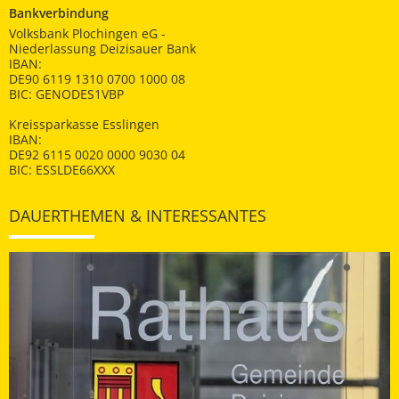
Bankverbindung
Volksbank Plochingen eG -
Niederlassung Deizisauer Bank
IBAN:
DE90 6119 1310 0700 1000 08
BIC: GENODES1VBP
Kreissparkasse Esslingen
IBAN:
DE92 6115 0020 0000 9030 04
BIC: ESSLDE66XXX
DAUERTHEMEN & INTERESSANTES