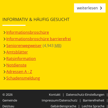
weiterlesen
INFORMATIV & HÄUFIG GESUCHT
Informationsbroschüre
Informationsbroschüre barrierefrei
Seniorenwegweiser
(4,943
MB
)
Amtsblätter
Ratsinformation
Notdienste
Adressen A - Z
Schadensmeldung
© 2026
Kontakt
|
Datenschutz-Einstellungen
|
Gemeinde
Impressum/Datenschutz
|
Barrierefreiheit
|
Deizisau
Gebärdensprache
|
Leichte Sprache
|