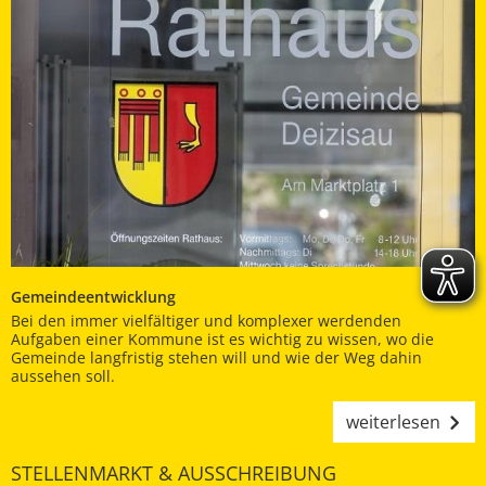
Gemeindeentwicklung
Bei den immer vielfältiger und komplexer werdenden
Aufgaben einer Kommune ist es wichtig zu wissen, wo die
Gemeinde langfristig stehen will und wie der Weg dahin
aussehen soll.
weiterlesen
STELLENMARKT & AUSSCHREIBUNG