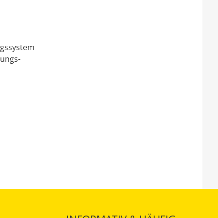
ngssystem
nungs-