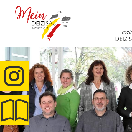
mei
DEIZI