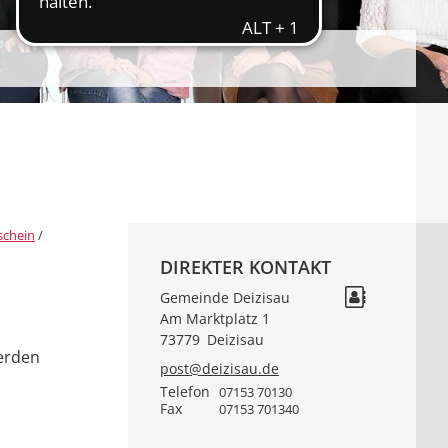
schein
/
DIREKTER KONTAKT
Gemeinde Deizisau
Am Marktplatz 1
73779
Deizisau
werden
post@deizisau.de
Telefon
07153 70130
Fax
07153 701340