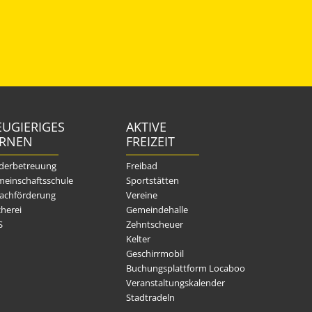
UGIERIGES
AKTIVE
ERNEN
FREIZEIT
derbetreuung
Freibad
einschaftsschule
Sportstätten
achförderung
Vereine
herei
Gemeindehalle
S
Zehntscheuer
Kelter
Geschirrmobil
Buchungsplattform Locaboo
Veranstaltungskalender
Stadtradeln