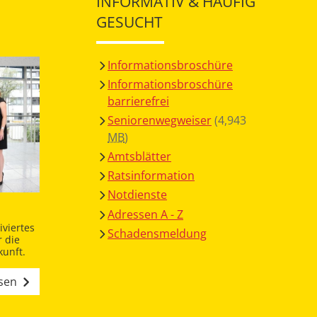
INFORMATIV & HÄUFIG
GESUCHT
Informationsbroschüre
Informationsbroschüre
barrierefrei
Seniorenwegweiser
(4,943
MB
)
Amtsblätter
Ratsinformation
Notdienste
Adressen A - Z
viertes
Schadensmeldung
 die
unft.
esen