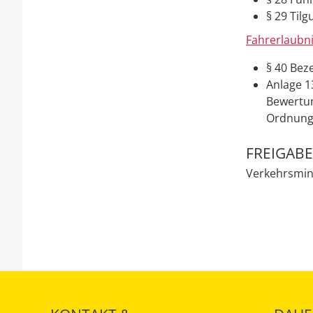
§ 29 Til
Fahrerlaubn
§ 40 Be
Anlage 1
Bewertun
Ordnungs
FREIGAB
Verkehrsmi