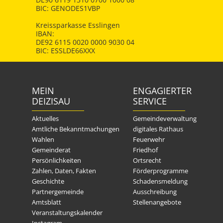
BIC: GENODES1VBP
Kreissparkasse Esslingen
IBAN:
DE92 6115 0020 0000 9030 04
BIC: ESSLDE66XXX
MEIN
ENGAGIERTER
DEIZISAU
SERVICE
Aktuelles
Gemeindeverwaltung
Amtliche Bekanntmachungen
digitales Rathaus
Wahlen
Feuerwehr
Gemeinderat
Friedhof
Persönlichkeiten
Ortsrecht
Zahlen, Daten, Fakten
Förderprogramme
Geschichte
Schadensmeldung
Partnergemeinde
Ausschreibung
Amtsblatt
Stellenangebote
Veranstaltungskalender