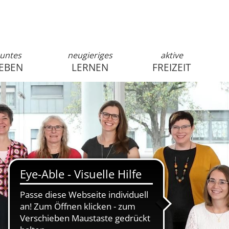
untes
neugieriges
aktive
EBEN
LERNEN
FREIZEIT
anmelden