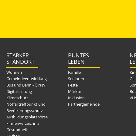
STARKER
BUNTES
NE
STANDORT
LEBEN
L
Wohnen
Familie
Kin
Gemeindeentwicklung
Senioren
Gem
Bus und Bahn - ÖPNV
Feste
Spr
Digitalisierung
Märkte
Büc
Klimaschutz
Inklusion
VH
Notfalltreffpunkt und
Partnergemeinde
Bevölkerungsschutz
Ausbildungsplatzbörse
Firmenverzeichnis
Gesundheit