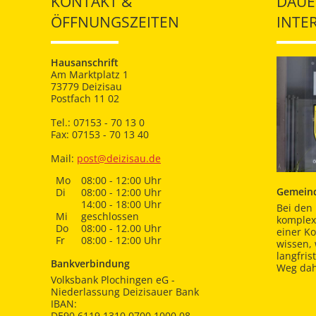
KONTAKT &
DAUE
ÖFFNUNGSZEITEN
INTE
Hausanschrift
Am Marktplatz 1
73779 Deizisau
Postfach 11 02
Tel.: 07153 - 70 13 0
Fax: 07153 - 70 13 40
Mail:
post@deizisau.de
Mo
08:00 - 12:00 Uhr
Gemeind
Di
08:00 - 12:00 Uhr
14:00 - 18:00 Uhr
Bei den 
Mi
geschlossen
komplex
Do
08:00 - 12.00 Uhr
einer K
Fr
08:00 - 12:00 Uhr
wissen,
langfris
Bankverbindung
Weg dah
Volksbank Plochingen eG -
Niederlassung Deizisauer Bank
IBAN:
DE90 6119 1310 0700 1000 08