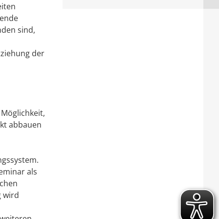
eiten
gende
nden sind,
tziehung der
Möglichkeit,
nkt abbauen
ngssystem.
seminar als
uchen
 wird
 weiteren