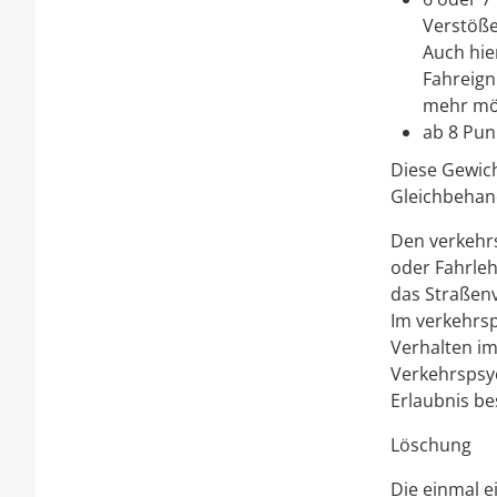
Verstöße
Auch hier
Fahreign
mehr mög
ab 8 Pun
Diese Gewic
Gleichbehand
Den verkehr
oder Fahrleh
das Straßenv
Im verkehrsps
Verhalten im
Verkehrspsy
Erlaubnis be
Löschung
Die einmal 