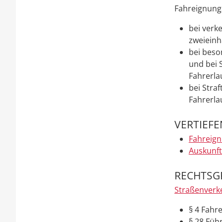
Fahreignungs
bei
verk
zweieinh
bei bes
und bei 
Fahrerla
bei Stra
Fahrerla
VERTIEF
Fahreign
Auskunft
RECHTSG
Straßenverk
§ 4 Fahr
§ 28 Füh