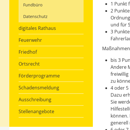
1 Punkt 
Fundbüro
2 Punkte
Datenschutz
Ordnungs
und für 
digitales Rathaus
3 Punkte
Fahrerla
Feuerwehr
Maßnahmen 
Friedhof
bis 3 Pu
Ortsrecht
Andere M
freiwill
Förderprogramme
zu könne
Schadensmeldung
4 oder 5
Dazu erh
Ausschreibung
Sie werd
Hilfeste
Stellenangebote
können. 
generell
6 oder 7