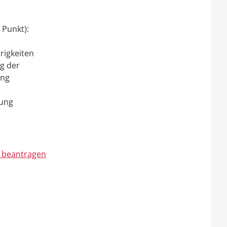
 Punkt):
igkeiten
g der
ung
dung
t beantragen