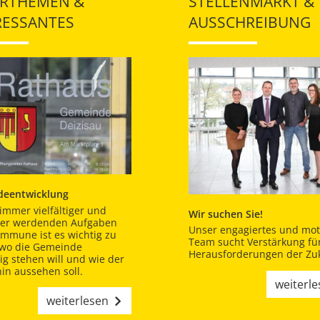
RTHEMEN &
STELLENMARKT &
RESSANTES
AUSSCHREIBUNG
eentwicklung
immer vielfältiger und
Wir suchen Sie!
er werdenden Aufgaben
Unser engagiertes und moti
ommune ist es wichtig zu
Team sucht Verstärkung für
 wo die Gemeinde
Herausforderungen der Zuk
tig stehen will und wie der
in aussehen soll.
weiterl
weiterlesen