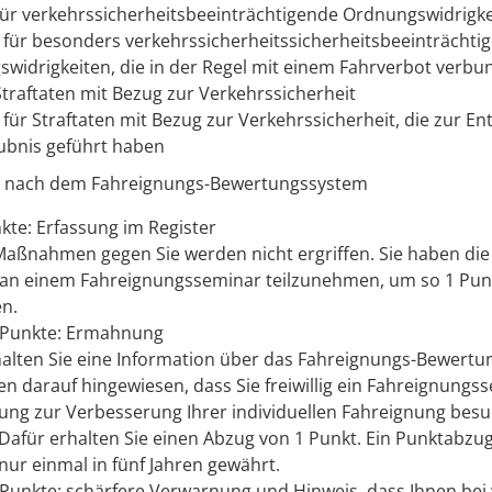
für verkehrssicherheitsbeeinträchtigende Ordnungswidrigk
 für besonders verkehrssicherheitssicherheitsbeeinträchti
widrigkeiten, die in der Regel mit einem Fahrverbot verbu
Straftaten mit Bezug zur Verkehrssicherheit
 für Straftaten mit Bezug zur Verkehrssicherheit, die zur En
ubnis geführt haben
nach dem Fahreignungs-Bewertungssystem
nkte: Erfassung im Register
aßnahmen gegen Sie werden nicht ergriffen. Sie haben die 
ig an einem Fahreignungsseminar teilzunehmen, um so 1 Pu
n.
 Punkte: Ermahnung
alten Sie eine Information über das Fahreignungs-Bewertu
en darauf hingewiesen, dass Sie freiwillig ein Fahreignungs
llung zur Verbesserung Ihrer individuellen Fahreignung bes
Dafür erhalten Sie einen Abzug von 1 Punkt. Ein Punktabzug
 nur einmal in fünf Jahren gewährt.
 Punkte: schärfere Verwarnung und Hinweis, dass Ihnen bei