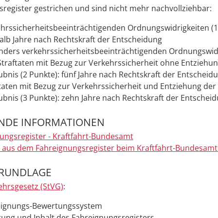
register gestrichen und sind nicht mehr nachvollziehbar:
ehrssicherheitsbeeinträchtigenden
Ordnungswidrigkeiten (1
alb Jahre nach Rechtskraft der Entscheidung
onders
verkehrssicherheitsbeeinträchtigenden
Ordnungswidr
Straftaten
mit Bezug zur Verkehrssicherheit
ohne Entziehun
ubnis (2 Punkte): fünf Jahre nach Rechtskraft der Entscheid
ftaten
mit Bezug zur Verkehrssicherheit
und Entziehung der
ubnis (3 Punkte): zehn Jahre nach Rechtskraft der Entschei
ENDE INFORMATIONEN
ungsregister - Kraftfahrt-Bundesamt
 aus dem Fahreignungsregister beim Kraftfahrt-Bundesam
RUNDLAGE
ehrsgesetz (StVG)
:
eignungs-Bewertungssystem
rung und Inhalt des Fahreignungsregisters