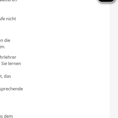
fe nicht
n die
en.
hrlehrer
 Sie lernen
t, das
tsprechende
aus dem