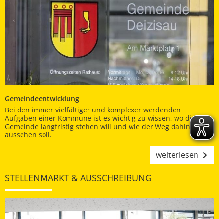
Gemeindeentwicklung
Bei den immer vielfältiger und komplexer werdenden
Aufgaben einer Kommune ist es wichtig zu wissen, wo die
Gemeinde langfristig stehen will und wie der Weg dahin
aussehen soll.
weiterlesen
STELLENMARKT & AUSSCHREIBUNG