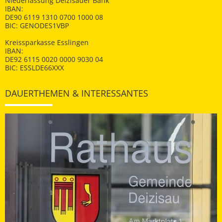
Niederlassung Deizisauer Bank
IBAN:
DE90 6119 1310 0700 1000 08
BIC: GENODES1VBP
Kreissparkasse Esslingen
IBAN:
DE92 6115 0020 0000 9030 04
BIC: ESSLDE66XXX
DAUERTHEMEN & INTERESSANTES