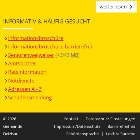
weiterlesen
INFORMATIV & HÄUFIG GESUCHT
Informationsbroschüre
Informationsbroschüre barrierefrei
Seniorenwegweiser
(4,943
MB
)
Amtsblätter
Ratsinformation
Notdienste
Adressen A - Z
Schadensmeldung
© 2026
Kontakt
|
Datenschutz-Einstellungen
|
Gemeinde
Impressum/Datenschutz
|
Barrierefreiheit
|
Deizisau
Gebärdensprache
|
Leichte Sprache
|