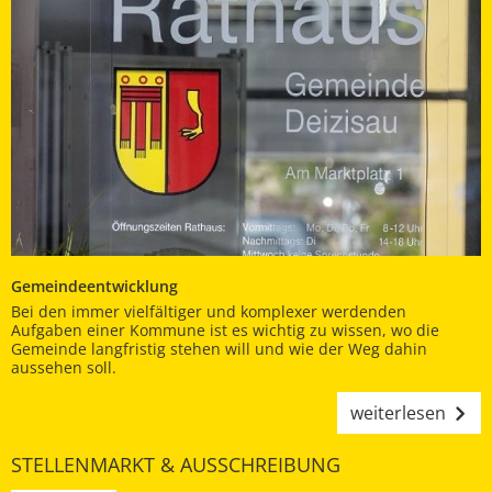
Gemeindeentwicklung
Bei den immer vielfältiger und komplexer werdenden
Aufgaben einer Kommune ist es wichtig zu wissen, wo die
Gemeinde langfristig stehen will und wie der Weg dahin
aussehen soll.
weiterlesen
STELLENMARKT & AUSSCHREIBUNG