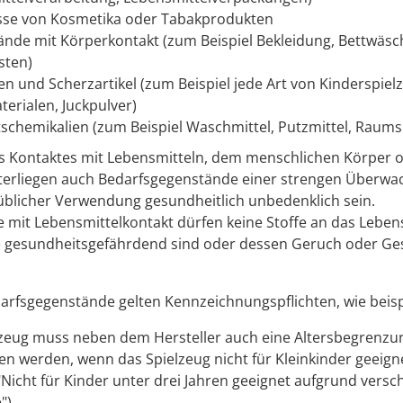
sse von Kosmetika oder Tabakprodukten
nde mit Körperkontakt (zum Beispiel Bekleidung, Bettwäs
sten)
en und Scherzartikel (z
um Beispiel
jede Art von Kinderspiel
terialen, Juckpulver)
schemikalien (z
um Beispiel
Waschmittel, Putzmittel, Raums
s Kontaktes mit Lebensmitteln, dem menschlichen Körper 
terliegen auch Bedarfsgegenstände einer strengen Überwac
üblicher Verwendung gesundheitlich unbedenklich sein.
mit Lebensmittelkontakt dürfen keine Stoffe an das Leben
e gesundheitsgefährdend sind oder dessen Geruch oder G
arfsgegenstände gelten Kennzeichnungspflichten, wie beisp
lzeug muss neben dem Hersteller auch eine Altersbegrenzu
n werden, wenn das Spielzeug nicht für Kleinkinder geeignet
"Nicht für Kinder unter drei Jahren geeignet aufgrund versc
").