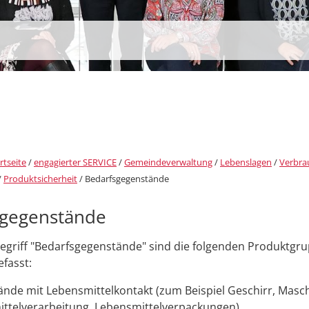
rtseite
/
engagierter SERVICE
/
Gemeindeverwaltung
/
Lebenslagen
/
Verbra
/
Produktsicherheit
/
Bedarfsgegenstände
sgegenstände
egriff "Bedarfsgegenstände" sind die folgenden Produktgr
fasst:
nde mit Lebensmittelkontakt (z
um Beispiel
Geschirr, Masch
ttelverarbeitung, Lebensmittelverpackungen)