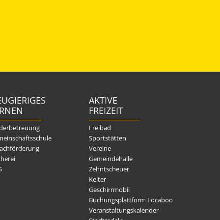
UGIERIGES
AKTIVE
ERNEN
FREIZEIT
derbetreuung
Freibad
einschaftsschule
Sportstätten
achförderung
Vereine
herei
Gemeindehalle
S
Zehntscheuer
Kelter
Geschirrmobil
Buchungsplattform Locaboo
Veranstaltungskalender