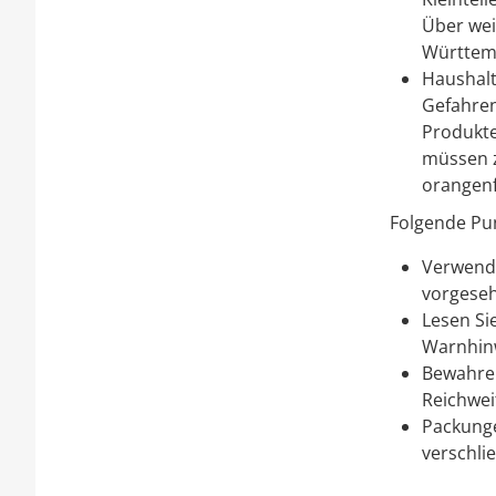
Über wei
Württem
Haushalt
Gefahren
Produkte
müssen z
orangenf
Folgende Pu
Verwende
vorgese
Lesen Si
Warnhin
Bewahren
Reichwei
Packunge
verschli