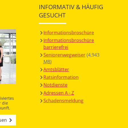
INFORMATIV & HÄUFIG
GESUCHT
Informationsbroschüre
Informationsbroschüre
barrierefrei
Seniorenwegweiser
(4,943
MB
)
Amtsblätter
Ratsinformation
Notdienste
Adressen A - Z
viertes
Schadensmeldung
 die
unft.
esen