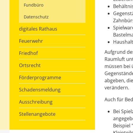
Fundbüro
Behältni
Gegenstä
Datenschutz
Zahnbür
Spielwar
digitales Rathaus
Bastelma
Feuerwehr
Haushalt
Aufgrund de
Friedhof
Raumluft un
Ortsrecht
müssen bei 
Gegenstände 
Förderprogramme
abgeben, di
verändern.
Schadensmeldung
Auch für Bed
Ausschreibung
Bei Spie
Stellenangebote
angegebe
Beispiel
Kleinteile