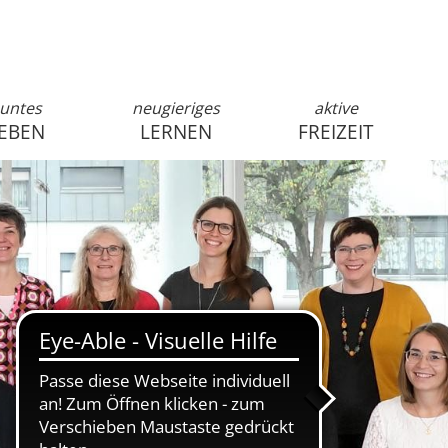
untes
neugieriges
aktive
EBEN
LERNEN
FREIZEIT
anmelden