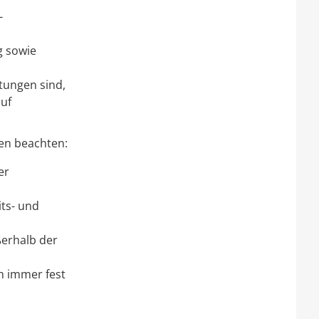
-
g sowie
tungen sind,
uf
en beachten:
er
ts- und
ßerhalb der
h immer fest