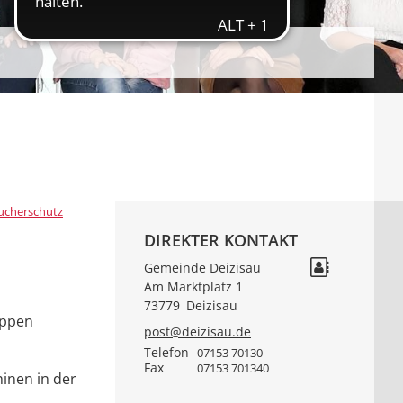
ucherschutz
DIREKTER KONTAKT
Gemeinde Deizisau
Am Marktplatz 1
73779
Deizisau
uppen
post@deizisau.de
Telefon
07153 70130
Fax
07153 701340
inen in der