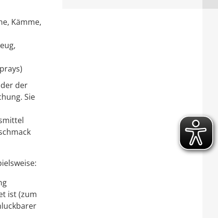
che, Kämme,
zeug,
prays)
oder der
hung. Sie
smittel
eschmack
ielsweise:
ng
 ist (z
um
hluckbarer