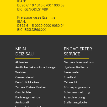
IBAN:
DE90 6119 1310 0700 1000 08
BIC: GENODES1VBP
Kreissparkasse Esslingen
IBAN:
DE92 6115 0020 0000 9030 04
BIC: ESSLDE66XXX
MEIN
ENGAGIERTER
DEIZISAU
SERVICE
Aktuelles
Gemeindeverwaltung
Amtliche Bekanntmachungen
digitales Rathaus
Wahlen
Feuerwehr
Gemeinderat
Friedhof
Persönlichkeiten
Ortsrecht
Zahlen, Daten, Fakten
Förderprogramme
Geschichte
Schadensmeldung
Partnergemeinde
Ausschreibung
Amtsblatt
Stellenangebote