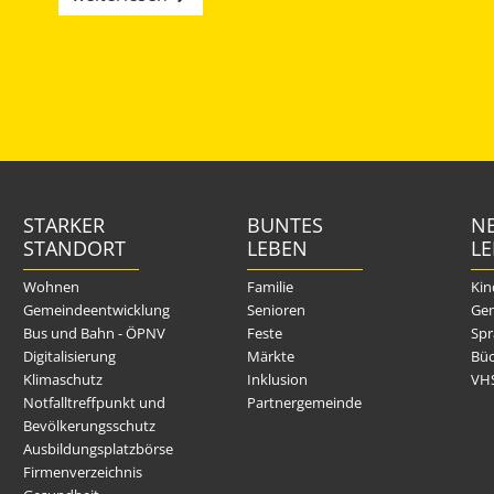
STARKER
BUNTES
NE
STANDORT
LEBEN
L
Wohnen
Familie
Kin
Gemeindeentwicklung
Senioren
Gem
Bus und Bahn - ÖPNV
Feste
Spr
Digitalisierung
Märkte
Büc
Klimaschutz
Inklusion
VH
Notfalltreffpunkt und
Partnergemeinde
Bevölkerungsschutz
Ausbildungsplatzbörse
Firmenverzeichnis