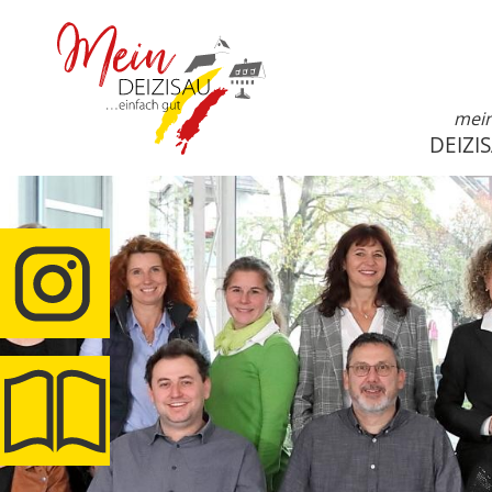
mei
DEIZI