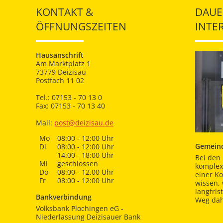
KONTAKT &
DAUE
ÖFFNUNGSZEITEN
INTE
Hausanschrift
Am Marktplatz 1
73779 Deizisau
Postfach 11 02
Tel.: 07153 - 70 13 0
Fax: 07153 - 70 13 40
Mail:
post@deizisau.de
Mo
08:00 - 12:00 Uhr
Gemeind
Di
08:00 - 12:00 Uhr
14:00 - 18:00 Uhr
Bei den 
Mi
geschlossen
komplex
Do
08:00 - 12.00 Uhr
einer K
Fr
08:00 - 12:00 Uhr
wissen,
langfris
Bankverbindung
Weg dah
Volksbank Plochingen eG -
Niederlassung Deizisauer Bank