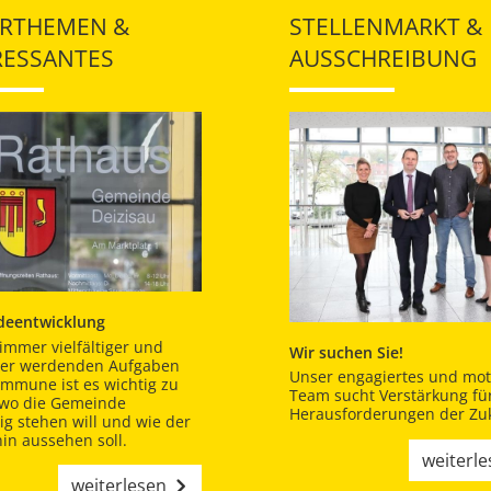
RTHEMEN &
STELLENMARKT &
RESSANTES
AUSSCHREIBUNG
eentwicklung
immer vielfältiger und
Wir suchen Sie!
er werdenden Aufgaben
Unser engagiertes und moti
ommune ist es wichtig zu
Team sucht Verstärkung für
 wo die Gemeinde
Herausforderungen der Zuk
tig stehen will und wie der
in aussehen soll.
weiterl
weiterlesen