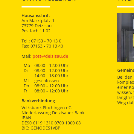
Hausanschrift
Am Marktplatz 1
73779 Deizisau
Postfach 11 02
Tel.: 07153 - 70 13 0
Fax: 07153 - 70 13 40
Mail:
post@deizisau.de
Mo
08:00 - 12:00 Uhr
Gemeind
Di
08:00 - 12:00 Uhr
14:00 - 18:00 Uhr
Bei den 
Mi
geschlossen
komplex
Do
08:00 - 12.00 Uhr
einer K
Fr
08:00 - 12:00 Uhr
wissen,
langfris
Bankverbindung
Weg dah
Volksbank Plochingen eG -
Niederlassung Deizisauer Bank
IBAN:
DE90 6119 1310 0700 1000 08
BIC: GENODES1VBP