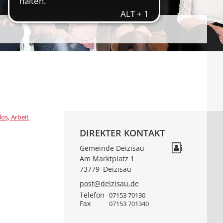
los, Arbeit
DIREKTER KONTAKT
Gemeinde Deizisau
Am Marktplatz 1
73779
Deizisau
post@deizisau.de
Telefon
07153 70130
n
Fax
07153 701340