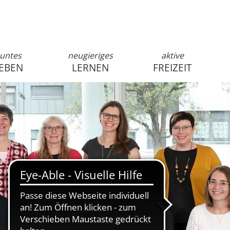
untes
neugieriges
aktive
EBEN
LERNEN
FREIZEIT
anmelden