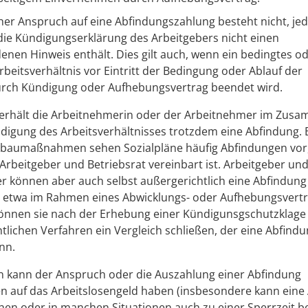
cher Anspruch auf eine Abfindungszahlung besteht nicht, je
die Kündigungserklärung des Arbeitgebers nicht einen
nen Hinweis enthält. Dies gilt auch, wenn ein bedingtes o
Arbeitsverhältnis vor Eintritt der Bedingung oder Ablauf der
urch Kündigung oder Aufhebungsvertrag beendet wird.
n erhält die Arbeitnehmerin oder der Arbeitnehmer im Zu
digung des Arbeitsverhältnisses trotzdem eine Abfindung. 
baumaßnahmen sehen Sozialpläne häufig Abfindungen vor,
Arbeitgeber und Betriebsrat vereinbart ist. Arbeitgeber un
 können aber auch selbst außergerichtlich eine Abfindung
, etwa im Rahmen eines Abwicklungs- oder Aufhebungsvertr
nnen sie nach der Erhebung einer Kündigunsgschutzklage
htlichen Verfahren ein Vergleich schließen, der eine Abfind
nn.
len kann der Anspruch oder die Auszahlung einer Abfindung
n auf das Arbeitslosengeld haben (insbesondere kann eine
hen oder in manchen Situationen auch zu einer Sperrzeit 