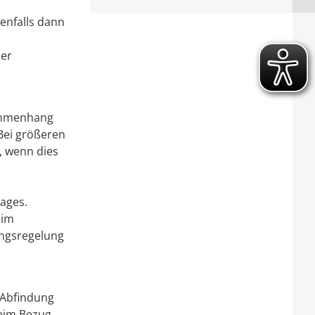
denfalls dann
der
sammenhang
Bei größeren
 wenn dies
d
ages.
 im
ungsregelung
 Abfindung
beim Bezug