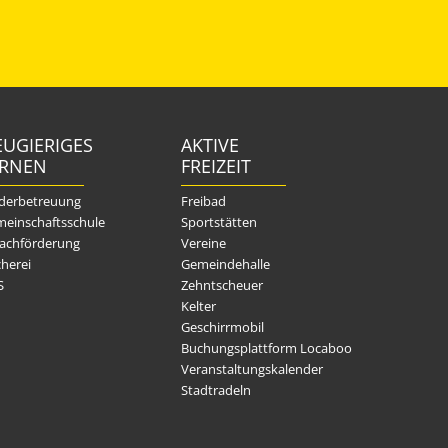
UGIERIGES
AKTIVE
ERNEN
FREIZEIT
derbetreuung
Freibad
einschaftsschule
Sportstätten
achförderung
Vereine
herei
Gemeindehalle
S
Zehntscheuer
Kelter
Geschirrmobil
Buchungsplattform Locaboo
Veranstaltungskalender
Stadtradeln