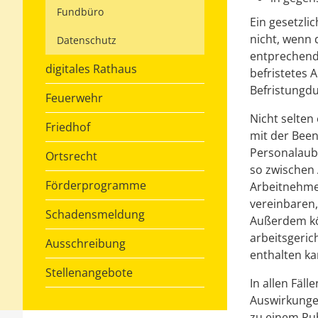
Fundbüro
Ein gesetzli
nicht, wenn 
Datenschutz
entprechende
digitales Rathaus
befristetes 
Befristungd
Feuerwehr
Nicht selte
Friedhof
mit der Been
Personalaub
Ortsrecht
so zwischen 
Förderprogramme
Arbeitnehmer
vereinbaren
Schadensmeldung
Außerdem kö
arbeitsgeric
Ausschreibung
enthalten ka
Stellenangebote
In allen Fäl
Auswirkunge
zu einem Ru