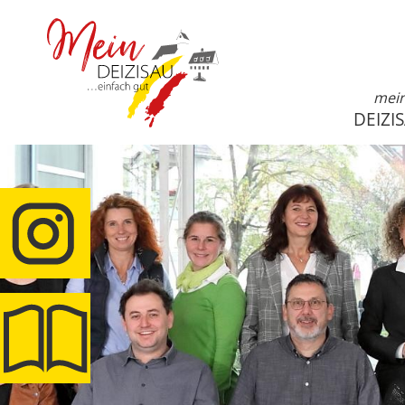
mei
DEIZI