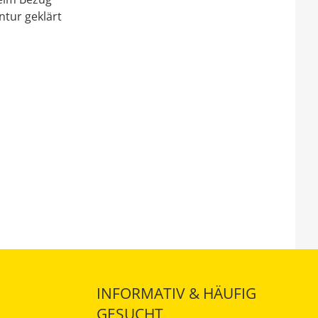
ntur geklärt
INFORMATIV & HÄUFIG
GESUCHT