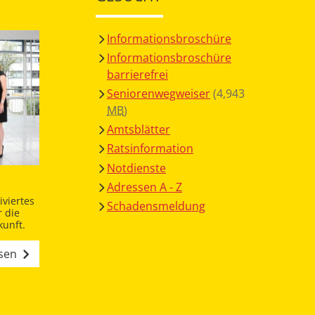
Informationsbroschüre
Informationsbroschüre
barrierefrei
Seniorenwegweiser
(4,943
MB
)
Amtsblätter
Ratsinformation
Notdienste
Adressen A - Z
viertes
Schadensmeldung
 die
unft.
esen