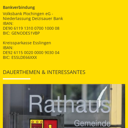
Bankverbindung
Volksbank Plochingen eG -
Niederlassung Deizisauer Bank
IBAN:
DE90 6119 1310 0700 1000 08
BIC: GENODES1VBP
Kreissparkasse Esslingen
IBAN:
DE92 6115 0020 0000 9030 04
BIC: ESSLDE66XXX
DAUERTHEMEN & INTERESSANTES