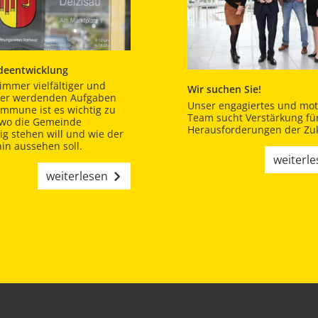
eentwicklung
immer vielfältiger und
Wir suchen Sie!
er werdenden Aufgaben
Unser engagiertes und moti
ommune ist es wichtig zu
Team sucht Verstärkung für
 wo die Gemeinde
Herausforderungen der Zuk
tig stehen will und wie der
in aussehen soll.
weiterl
weiterlesen