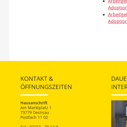
Arbeitge
Adoption
Arbeitge
Adoption
KONTAKT &
DAUE
ÖFFNUNGSZEITEN
INTE
Hausanschrift
Am Marktplatz 1
73779 Deizisau
Postfach 11 02
Tel.: 07153 - 70 13 0