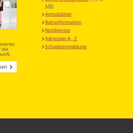
MB
)
Amtsblätter
Ratsinformation
Notdienste
Adressen A - Z
viertes
Schadensmeldung
 die
unft.
esen