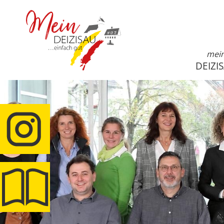
mei
DEIZI