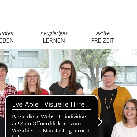
untes
neugieriges
aktive
EBEN
LERNEN
FREIZEIT
anmelden