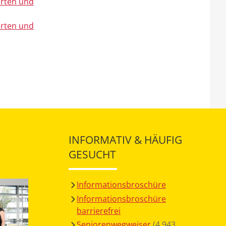
urten und
urten und
INFORMATIV & HÄUFIG
GESUCHT
Informationsbroschüre
Informationsbroschüre
barrierefrei
Seniorenwegweiser
(4,943