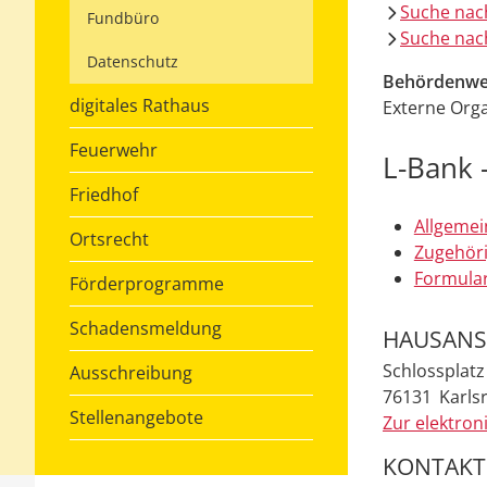
Suche nac
Fundbüro
Suche nach
Datenschutz
Behördenwe
digitales Rathaus
Externe Orga
Feuerwehr
L-Bank 
Friedhof
Allgemei
Ortsrecht
Zugehöri
Formular
Förderprogramme
Schadensmeldung
HAUSANS
Schlossplatz
Ausschreibung
76131
Karls
Stellenangebote
Zur elektron
KONTAKT