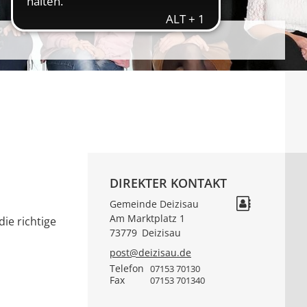
DIREKTER KONTAKT
Gemeinde Deizisau
Am Marktplatz 1
ie richtige
73779
Deizisau
post@deizisau.de
Telefon
07153 70130
Fax
07153 701340