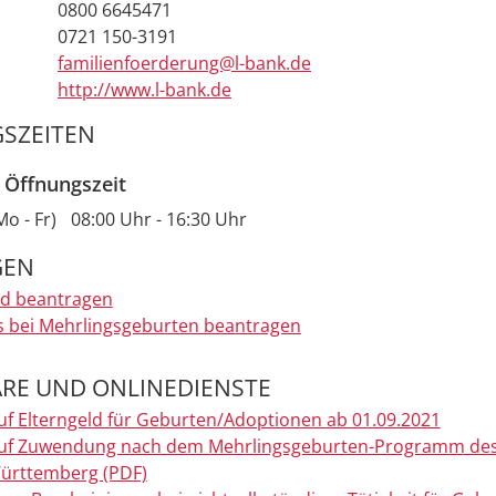
0800 6645471
0721 150-3191
familienfoerderung@l-bank.de
http://www.l-bank.de
SZEITEN
 Öffnungszeit
Mo - Fr)
08:00 Uhr
-
16:30 Uhr
GEN
ld beantragen
 bei Mehrlingsgeburten beantragen
RE UND ONLINEDIENSTE
uf Elterngeld für Geburten/Adoptionen ab 01.09.2021
auf Zuwendung nach dem Mehrlingsgeburten-Programm de
ürttemberg (PDF)