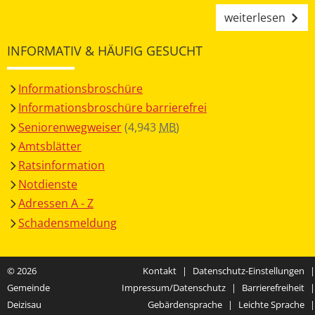
weiterlesen
INFORMATIV & HÄUFIG GESUCHT
Informationsbroschüre
Informationsbroschüre barrierefrei
Seniorenwegweiser
(4,943
MB
)
Amtsblätter
Ratsinformation
Notdienste
Adressen A - Z
Schadensmeldung
© 2026
Kontakt
|
Datenschutz-Einstellungen
|
Gemeinde
Impressum/Datenschutz
|
Barrierefreiheit
|
Deizisau
Gebärdensprache
|
Leichte Sprache
|