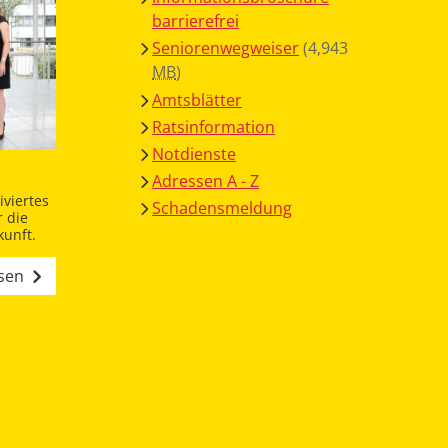
barrierefrei
Seniorenwegweiser
(4,943
MB
)
Amtsblätter
Ratsinformation
Notdienste
Adressen A - Z
viertes
Schadensmeldung
 die
unft.
esen