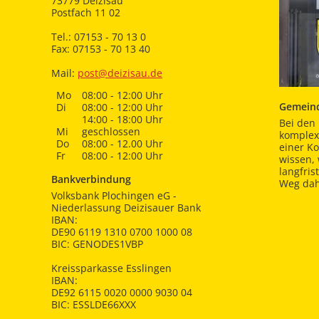
73779 Deizisau
Postfach 11 02
Tel.: 07153 - 70 13 0
Fax: 07153 - 70 13 40
Mail:
post@deizisau.de
Mo
08:00 - 12:00 Uhr
Gemeind
Di
08:00 - 12:00 Uhr
14:00 - 18:00 Uhr
Bei den 
Mi
geschlossen
komplex
Do
08:00 - 12.00 Uhr
einer K
Fr
08:00 - 12:00 Uhr
wissen,
langfris
Bankverbindung
Weg dah
Volksbank Plochingen eG -
Niederlassung Deizisauer Bank
IBAN:
DE90 6119 1310 0700 1000 08
BIC: GENODES1VBP
Kreissparkasse Esslingen
IBAN:
DE92 6115 0020 0000 9030 04
BIC: ESSLDE66XXX