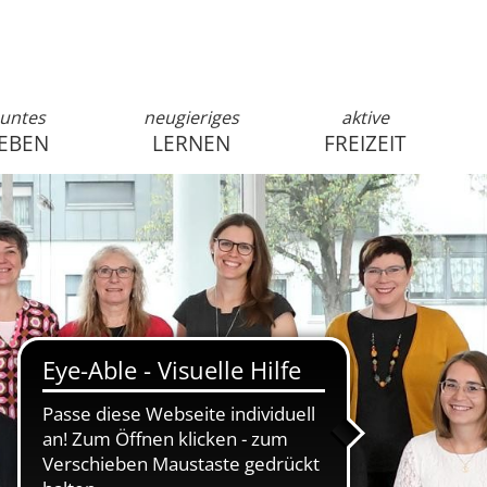
untes
neugieriges
aktive
EBEN
LERNEN
FREIZEIT
anmelden