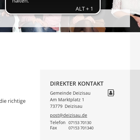
DIREKTER KONTAKT
Gemeinde Deizisau
Am Marktplatz 1
ie richtige
73779
Deizisau
post@deizisau.de
Telefon
07153 70130
Fax
07153 701340