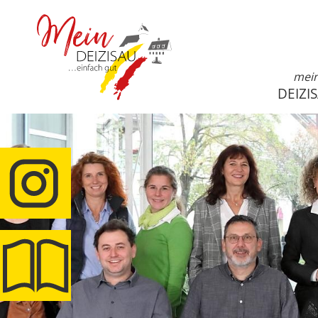
mei
DEIZI