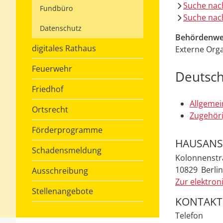
Suche nac
Fundbüro
Suche nach
Datenschutz
Behördenwe
digitales Rathaus
Externe Orga
Feuerwehr
Deutsche
Friedhof
Allgemei
Ortsrecht
Zugehöri
Förderprogramme
HAUSANS
Schadensmeldung
Kolonnenstr
10829
Berlin
Ausschreibung
Zur elektron
Stellenangebote
KONTAKT
Telefon