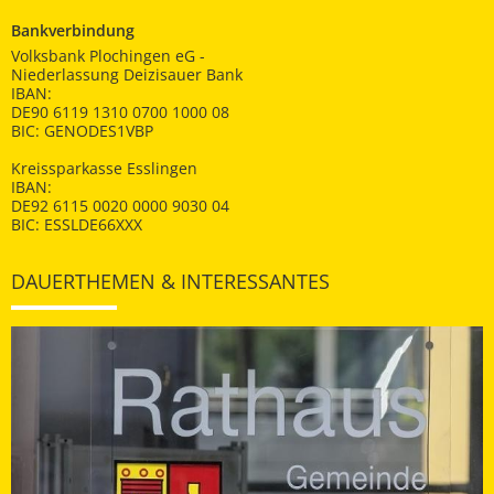
Bankverbindung
Volksbank Plochingen eG -
Niederlassung Deizisauer Bank
IBAN:
DE90 6119 1310 0700 1000 08
BIC: GENODES1VBP
Kreissparkasse Esslingen
IBAN:
DE92 6115 0020 0000 9030 04
BIC: ESSLDE66XXX
DAUERTHEMEN & INTERESSANTES