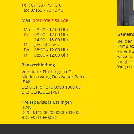
Tel.: 07153 - 70 13 0
Fax: 07153 - 70 13 40
Mail:
post@deizisau.de
Mo
08:00 - 12:00 Uhr
Gemeind
Di
08:00 - 12:00 Uhr
14:00 - 18:00 Uhr
Bei den 
Mi
geschlossen
komplex
Do
08:00 - 12.00 Uhr
einer K
Fr
08:00 - 12:00 Uhr
wissen,
langfris
Bankverbindung
Weg dah
Volksbank Plochingen eG -
Niederlassung Deizisauer Bank
IBAN:
DE90 6119 1310 0700 1000 08
BIC: GENODES1VBP
Kreissparkasse Esslingen
IBAN:
DE92 6115 0020 0000 9030 04
BIC: ESSLDE66XXX