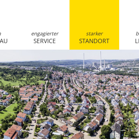
n
engagierter
starker
b
SAU
SERVICE
STANDORT
L