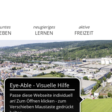
untes
neugieriges
aktive
EBEN
LERNEN
FREIZEIT
anmelden