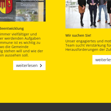
eentwicklung
immer vielfältiger und
Wir suchen Sie!
er werdenden Aufgaben
Unser engagiertes und moti
ommune ist es wichtig zu
Team sucht Verstärkung für
 wo die Gemeinde
Herausforderungen der Zuk
tig stehen will und wie der
in aussehen soll.
weiterl
weiterlesen