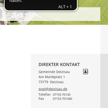
DIREKTER KONTAKT
Gemeinde Deizisau
Am Marktplatz 1
73779
Deizisau
post@deizisau.de
Telefon
07153 70130
Fax
07153 701340