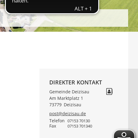
DIREKTER KONTAKT
Gemeinde Deizisau
Am Marktplatz 1
73779
Deizisau
post@deizisau.de
Telefon
07153 70130
Fax
07153 701340