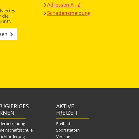
Adressen A - Z
viertes
Schadensmeldung
 die
unft.
esen
UGIERIGES
AKTIVE
ERNEN
FREIZEIT
derbetreuung
Freibad
einschaftsschule
Sportstätten
achförderung
Vereine