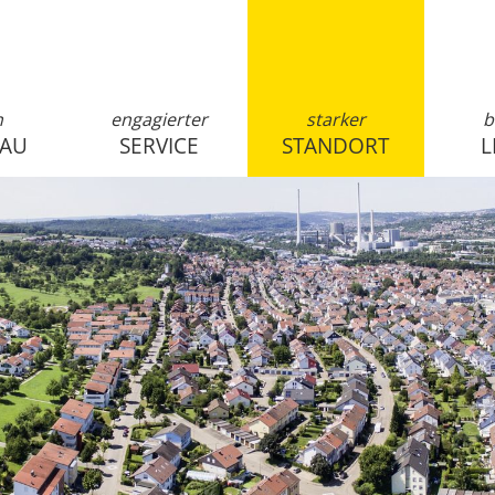
n
engagierter
starker
b
SAU
SERVICE
STANDORT
L