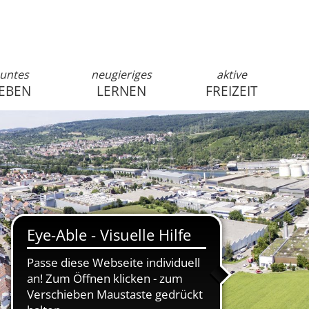
untes
neugieriges
aktive
EBEN
LERNEN
FREIZEIT
anmelden