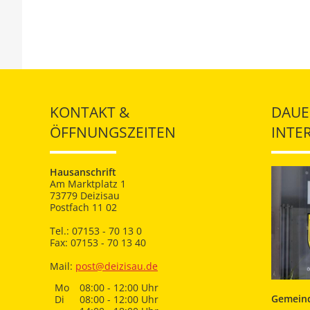
KONTAKT &
DAUE
ÖFFNUNGSZEITEN
INTE
Hausanschrift
Am Marktplatz 1
73779 Deizisau
Postfach 11 02
Tel.: 07153 - 70 13 0
Fax: 07153 - 70 13 40
Mail:
post@deizisau.de
Mo
08:00 - 12:00 Uhr
Gemeind
Di
08:00 - 12:00 Uhr