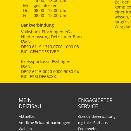
14:00 - 18:00 Uhr
Bei den 
Mi
geschlossen
komplex
Do
08:00 - 12.00 Uhr
einer K
Fr
08:00 - 12:00 Uhr
wissen,
langfris
Bankverbindung
Weg dah
Volksbank Plochingen eG -
Niederlassung Deizisauer Bank
IBAN:
DE90 6119 1310 0700 1000 08
BIC: GENODES1VBP
Kreissparkasse Esslingen
IBAN:
DE92 6115 0020 0000 9030 04
BIC: ESSLDE66XXX
MEIN
ENGAGIERTER
DEIZISAU
SERVICE
Aktuelles
Gemeindeverwaltung
Amtliche Bekanntmachungen
digitales Rathaus
Wahlen
Feuerwehr