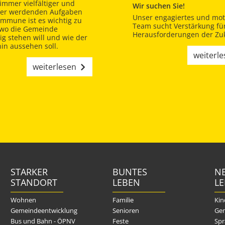
immer vielfältiger und
Wir suchen Sie!
er werdenden Aufgaben
Unser engagiertes und moti
ommune ist es wichtig zu
Team sucht Verstärkung für
 wo die Gemeinde
Herausforderungen der Zuk
tig stehen will und wie der
in aussehen soll.
weiterl
weiterlesen
STARKER
BUNTES
NE
STANDORT
LEBEN
L
Wohnen
Familie
Kin
Gemeindeentwicklung
Senioren
Gem
Bus und Bahn - ÖPNV
Feste
Spr