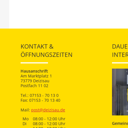
KONTAKT &
DAUE
ÖFFNUNGSZEITEN
INTE
Hausanschrift
Am Marktplatz 1
73779 Deizisau
Postfach 11 02
Tel.: 07153 - 70 13 0
Fax: 07153 - 70 13 40
Mail:
post@deizisau.de
Mo
08:00 - 12:00 Uhr
Gemeind
Di
08:00 - 12:00 Uhr