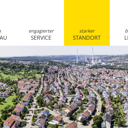
n
engagierter
starker
b
SAU
SERVICE
STANDORT
L