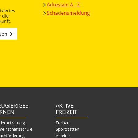
Adressen A - Z
viertes
Schadensmeldung
 die
unft.
esen
UGIERIGES
AKTIVE
ERNEN
FREIZEIT
derbetreuung
Freibad
einschaftsschule
Sportstätten
achförderung
Vereine