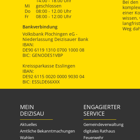
14:00 - 18:00 Uhr
Bei den 
Mi
geschlossen
komplex
Do
08:00 - 12.00 Uhr
einer K
Fr
08:00 - 12:00 Uhr
wissen,
langfris
Bankverbindung
Weg dah
Volksbank Plochingen eG -
Niederlassung Deizisauer Bank
IBAN:
DE90 6119 1310 0700 1000 08
BIC: GENODES1VBP
Kreissparkasse Esslingen
IBAN:
DE92 6115 0020 0000 9030 04
BIC: ESSLDE66XXX
MEIN
ENGAGIERTER
DEIZISAU
SERVICE
Aktuelles
Gemeindeverwaltung
Amtliche Bekanntmachungen
digitales Rathaus
Wahlen
Feuerwehr