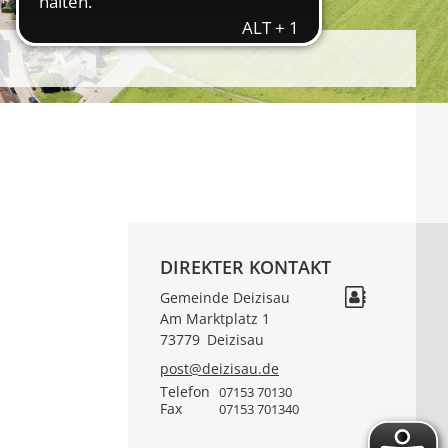
DIREKTER KONTAKT
Gemeinde Deizisau
Am Marktplatz 1
73779
Deizisau
post@deizisau.de
Telefon
07153 70130
Fax
07153 701340