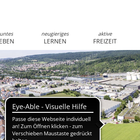
untes
neugieriges
aktive
EBEN
LERNEN
FREIZEIT
anmelden