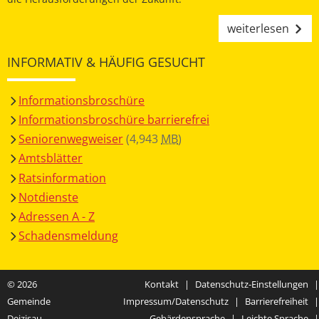
weiterlesen
INFORMATIV & HÄUFIG GESUCHT
Informationsbroschüre
Informationsbroschüre barrierefrei
Seniorenwegweiser
(4,943
MB
)
Amtsblätter
Ratsinformation
Notdienste
Adressen A - Z
Schadensmeldung
© 2026
Kontakt
|
Datenschutz-Einstellungen
|
Gemeinde
Impressum/Datenschutz
|
Barrierefreiheit
|
Deizisau
Gebärdensprache
|
Leichte Sprache
|