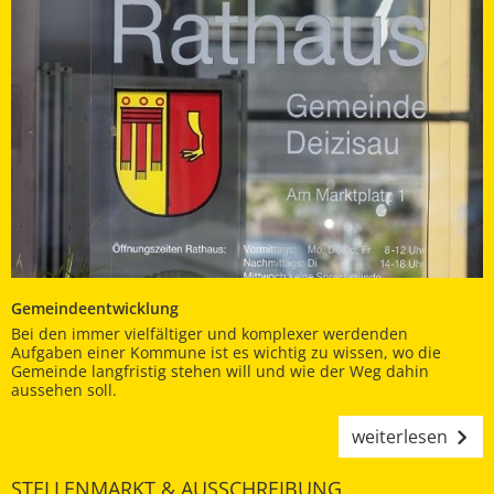
Gemeindeentwicklung
Bei den immer vielfältiger und komplexer werdenden
Aufgaben einer Kommune ist es wichtig zu wissen, wo die
Gemeinde langfristig stehen will und wie der Weg dahin
aussehen soll.
weiterlesen
STELLENMARKT & AUSSCHREIBUNG