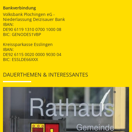
Bankverbindung
Volksbank Plochingen eG -
Niederlassung Deizisauer Bank
IBAN:
DE90 6119 1310 0700 1000 08
BIC: GENODES1VBP
Kreissparkasse Esslingen
IBAN:
DE92 6115 0020 0000 9030 04
BIC: ESSLDE66XXX
DAUERTHEMEN & INTERESSANTES