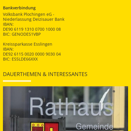
Bankverbindung
Volksbank Plochingen eG -
Niederlassung Deizisauer Bank
IBAN:
DE90 6119 1310 0700 1000 08
BIC: GENODES1VBP
Kreissparkasse Esslingen
IBAN:
DE92 6115 0020 0000 9030 04
BIC: ESSLDE66XXX
DAUERTHEMEN & INTERESSANTES