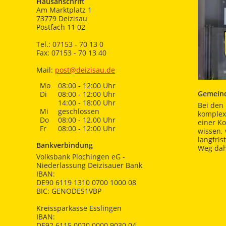
Hausanschrift
Am Marktplatz 1
73779 Deizisau
Postfach 11 02
Tel.: 07153 - 70 13 0
Fax: 07153 - 70 13 40
Mail:
post@deizisau.de
Mo
08:00 - 12:00 Uhr
Gemeind
Di
08:00 - 12:00 Uhr
14:00 - 18:00 Uhr
Bei den 
Mi
geschlossen
komplex
Do
08:00 - 12.00 Uhr
einer K
Fr
08:00 - 12:00 Uhr
wissen,
langfris
Bankverbindung
Weg dah
Volksbank Plochingen eG -
Niederlassung Deizisauer Bank
IBAN:
DE90 6119 1310 0700 1000 08
BIC: GENODES1VBP
Kreissparkasse Esslingen
IBAN:
DE92 6115 0020 0000 9030 04