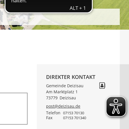
DIREKTER KONTAKT
Gemeinde Deizisau
Am Marktplatz 1
73779
Deizisau
post@deizisau.de
Telefon
07153 70130
Fax
07153 701340