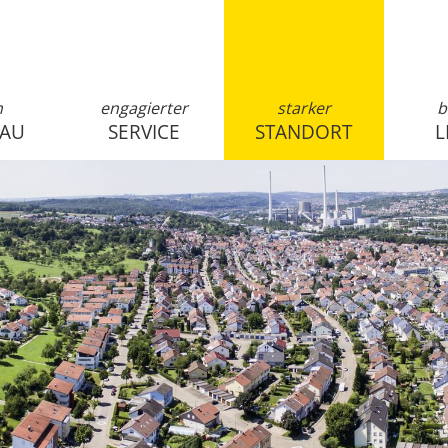
n
engagierter
starker
b
SAU
SERVICE
STANDORT
L