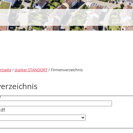
rtseite
/
starker STANDORT
/
Firmenverzeichnis
erzeichnis
h
ff