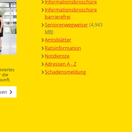
Informationsbroschüre
Informationsbroschüre
barrierefrei
Seniorenwegweiser
(4,943
MB
)
Amtsblätter
Ratsinformation
Notdienste
Adressen A - Z
viertes
Schadensmeldung
 die
unft.
esen