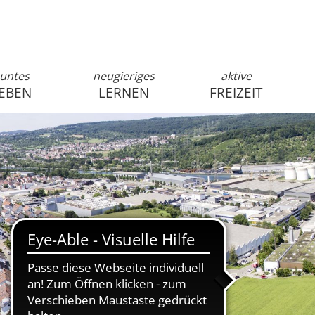
untes
neugieriges
aktive
EBEN
LERNEN
FREIZEIT
anmelden