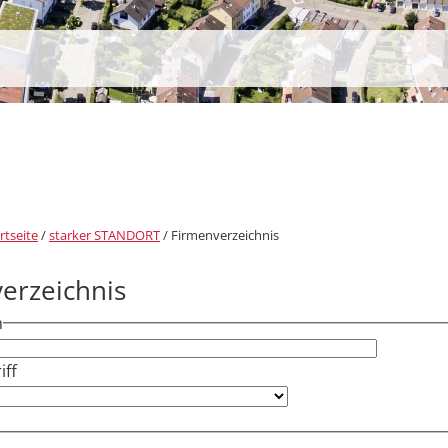
rtseite
/
starker STANDORT
/
Firmenverzeichnis
erzeichnis
h
ff