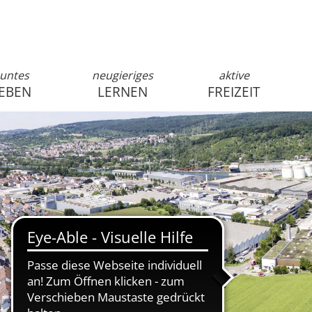
untes
neugieriges
aktive
EBEN
LERNEN
FREIZEIT
anmelden