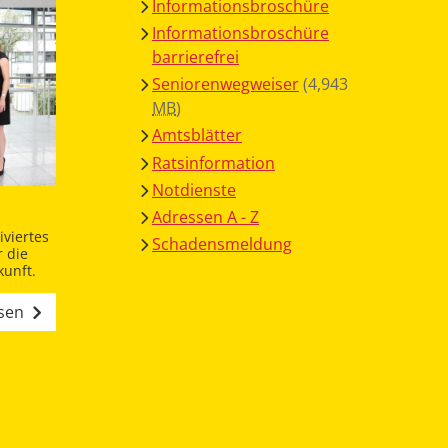
Informationsbroschüre
Informationsbroschüre
barrierefrei
Seniorenwegweiser
(4,943
MB
)
Amtsblätter
Ratsinformation
Notdienste
Adressen A - Z
viertes
Schadensmeldung
 die
unft.
esen