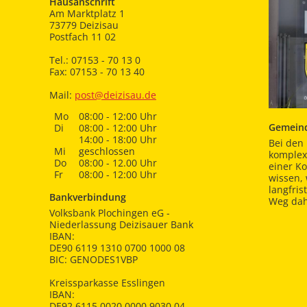
Hausanschrift
Am Marktplatz 1
73779 Deizisau
Postfach 11 02
Tel.: 07153 - 70 13 0
Fax: 07153 - 70 13 40
Mail:
post@deizisau.de
Mo
08:00 - 12:00 Uhr
Gemeind
Di
08:00 - 12:00 Uhr
14:00 - 18:00 Uhr
Bei den 
Mi
geschlossen
komplex
Do
08:00 - 12.00 Uhr
einer K
Fr
08:00 - 12:00 Uhr
wissen,
langfris
Bankverbindung
Weg dah
Volksbank Plochingen eG -
Niederlassung Deizisauer Bank
IBAN:
DE90 6119 1310 0700 1000 08
BIC: GENODES1VBP
Kreissparkasse Esslingen
IBAN:
DE92 6115 0020 0000 9030 04