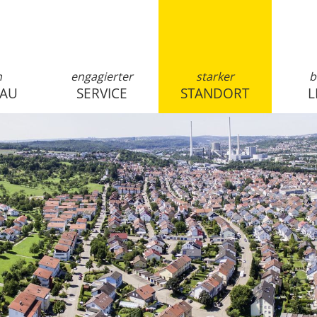
n
engagierter
starker
b
SAU
SERVICE
STANDORT
L