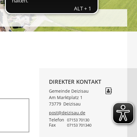
DIREKTER KONTAKT
Gemeinde Deizisau
Am Marktplatz 1
73779
Deizisau
post@deizisau.de
Telefon
07153 70130
Fax
07153 701340